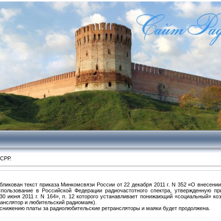
 СРР.
ликован текст приказа Минкомсвязи России от 22 декабря 2011 г. N 352 «О внесени
спользование в Российской Федерации радиочастотного спектра, утвержденную п
0 июня 2011 г. N 164», п. 12 которого устанавливает понижающий «социальный» ко
анслятор и любительский радиомаяк).
снижению платы за радиолюбительские ретрансляторы и маяки будет продолжена.