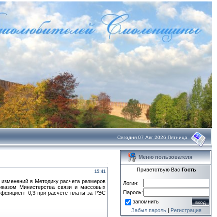
Сегодня 07 Авг 2026 Пятница
Меню пользователя
Приветствую Вас
Гость
15:41
и изменений в Методику расчета размеров
Логин:
риказом Министерства связи и массовых
Пароль:
эффициент 0,3 при расчёте платы за РЭС
запомнить
Забыл пароль
|
Регистрация