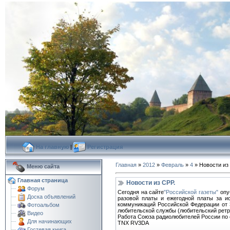
На главную
|
Регистрация
Главная
»
2012
»
Февраль
»
4
» Новости из
Меню сайта
Главная страница
Новости из СРР.
Форум
Сегодня на сайте
"Российской газеты"
опуб
Доска объявлений
разовой платы и ежегодной платы за и
коммуникаций Российской Федерации от 3
Фотоальбом
любительской службы (любительский ретр
Видео
Работа Союза радиолюбителей России по 
Для начинающих
TNX RV3DA
Гостевая книга