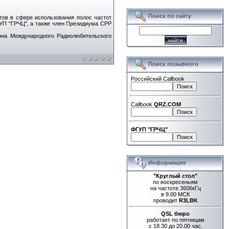
Поиск по сайту
тов в сфере использования полос частот
УП "ГРЧЦ", а также член Президиума СРР
она Международного Радиолюбительского
Поиск позывного
Российский Callbook
Callbook
QRZ.COM
ФГУП "ГРЧЦ"
Информация
"Круглый стол"
по воскресеньям
на частоте 3606кГц
в 9.00 МСК
проводит
R3LBK
QSL бюро
работает по пятницам
с 18.30 до 20.00 час.