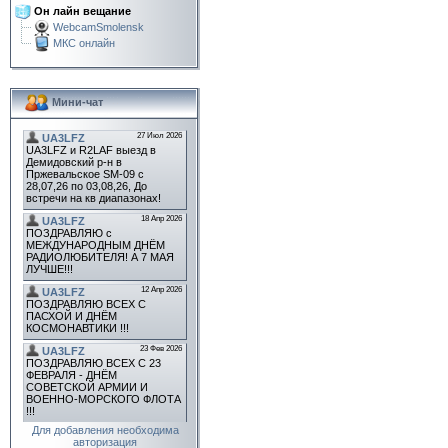
Он лайн вещание
WebcamSmolensk
МКС онлайн
Мини-чат
Для добавления необходима
авторизация