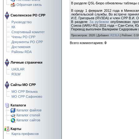
В разделе QSL-Бюро обновлены таблицы с
Обратная связь
В среду 1 февраля 2012 года в Минкосв
любительской службы. Во встрече принял
Смоленское РО СРР
И.Е. Григорьев (RV3DA) и член СРР В.И. 
В разделе
За рубежом
опубликован прот
Руководство
Союза (IARU-R1) 2011 года – Сан-Сити, ЮА
КК
Перевод выполнен Валерием Сидоровым 
Спортивный комитет
Просмотров
:
2626
|
Добавил
:
RZ3LA
|
Рейтинг
:
0.0
/
Члены РО СРР
Документы РО СРР
Всего комментариев
:
0
Достижения
Районы RDA
Личные странички
UA3LAR
R3LW
Сайты МО СРР
МО СРР Вязьма
МО СРР Сафоново
Каталоги
Каталог файлов
Каталог статей
Каталог сайтов
Карты
Карта префиксов