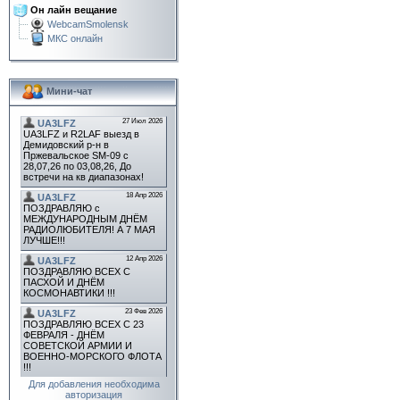
Он лайн вещание
WebcamSmolensk
МКС онлайн
Мини-чат
Для добавления необходима
авторизация