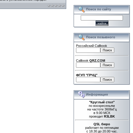
Поиск по сайту
Поиск позывного
Российский Callbook
Callbook
QRZ.COM
ФГУП "ГРЧЦ"
Информация
"Круглый стол"
по воскресеньям
на частоте 3606кГц
в 9.00 МСК
проводит
R3LBK
QSL бюро
работает по пятницам
с 18.30 до 20.00 час.