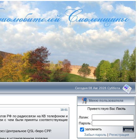
Сегодня 08 Авг 2026 Суббота
Меню пользователя
Приветствую Вас
Гость
18:01
атов РФ по радиосвязи на КВ телефоном и
Логин:
язи с чем были приняты соответствующие
Пароль:
запомнить
ерез Центральное QSL-бюро СРР.
Забыл пароль
|
Регистрация
аны в установленном порядке.