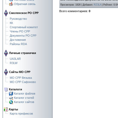
Обратная связь
Просмотров
:
1826
|
Добавил
:
RZ3LA
|
Рейтинг
:
0.0
/
Всего комментариев
:
0
Смоленское РО СРР
Руководство
КК
Спортивный комитет
Члены РО СРР
Документы РО СРР
Достижения
Районы RDA
Личные странички
UA3LAR
R3LW
Сайты МО СРР
МО СРР Вязьма
МО СРР Сафоново
Каталоги
Каталог файлов
Каталог статей
Каталог сайтов
Карты
Карта префиксов