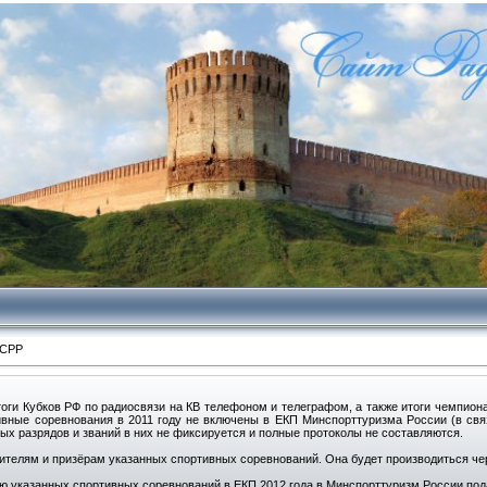
 СРР
оги Кубков РФ по радиосвязи на КВ телефоном и телеграфом, а также итоги чемпион
ивные соревнования в 2011 году не включены в ЕКП Минспорттуризма России (в св
х разрядов и званий в них не фиксируется и полные протоколы не составляются.
дителям и призёрам указанных спортивных соревнований. Она будет производиться ч
 указанных спортивных соревнований в ЕКП 2012 года в Минспорттуризм России под