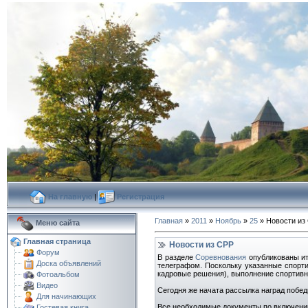
На главную
|
Регистрация
Главная
»
2011
»
Ноябрь
»
25
» Новости из
Меню сайта
Главная страница
Новости из СРР
Форум
В разделе
Соревнования
опубликованы ит
Доска объявлений
телеграфом. Поскольку указанные спорт
кадровые решения), выполнение спортивны
Фотоальбом
Видео
Сегодня же начата рассылка наград побе
Для начинающих
Все необходимые документы по включению
Гостевая книга