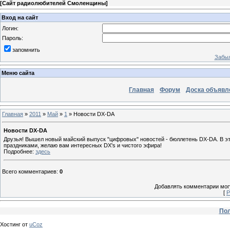
[
Сайт радиолюбителей Смоленщины
]
Вход на сайт
Логин:
Пароль:
запомнить
Забыл
Меню сайта
Главная
Форум
Доска объявл
Главная
»
2011
»
Май
»
1
» Новости DX-DA
Новости DX-DA
Друзья! Вышел новый майский выпуск "цифровых" новостей - бюллетень DX-DA. В э
праздниками, желаю вам интересных DX's и чистого эфира!
Подробнее:
здесь
Всего комментариев
:
0
Добавлять комментарии могу
[
Р
Пол
Хостинг от
uCoz