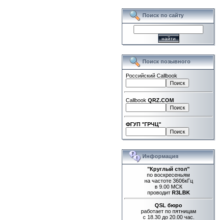
Поиск по сайту
Поиск позывного
Российский Callbook
Callbook
QRZ.COM
ФГУП "ГРЧЦ"
Информация
"Круглый стол"
по воскресеньям
на частоте 3606кГц
в 9.00 МСК
проводит
R3LBK
QSL бюро
работает по пятницам
с 18.30 до 20.00 час.