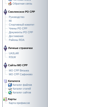
Обратная связь
Смоленское РО СРР
Руководство
КК
Спортивный комитет
Члены РО СРР
Документы РО СРР
Достижения
Районы RDA
Личные странички
UA3LAR
R3LW
Сайты МО СРР
МО СРР Вязьма
МО СРР Сафоново
Каталоги
Каталог файлов
Каталог статей
Каталог сайтов
Карты
Карта префиксов