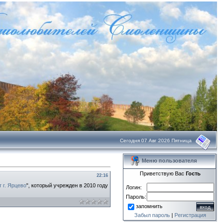
Сегодня 07 Авг 2026 Пятница
Меню пользователя
Приветствую Вас
Гость
22:16
т г. Ярцево
", который учрежден в 2010 году
Логин:
Пароль:
запомнить
Забыл пароль
|
Регистрация