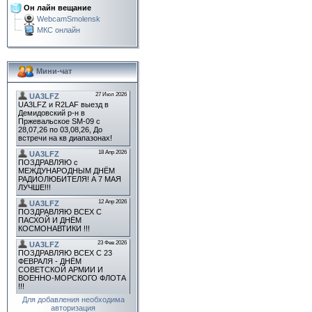
Он лайн вещание
WebcamSmolensk
МКС онлайн
Мини-чат
Для добавления необходима
авторизация