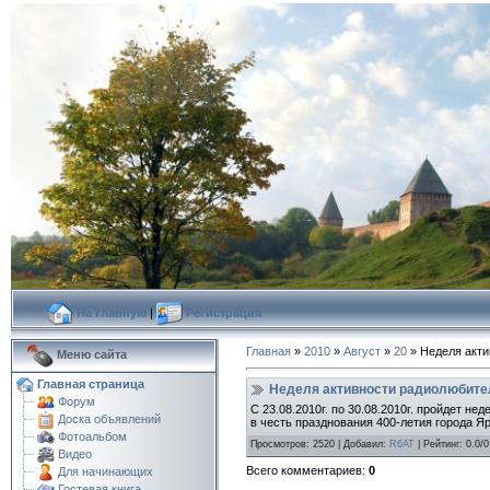
На главную
|
Регистрация
Главная
»
2010
»
Август
»
20
» Неделя акти
Меню сайта
Главная страница
Неделя активности радиолюбител
Форум
С 23.08.2010г. по 30.08.2010г. пройдет н
Доска объявлений
в честь празднования 400-летия города Я
Фотоальбом
Просмотров
:
2520
|
Добавил
:
R6AT
|
Рейтинг
:
0.0
/
0
Видео
Всего комментариев
:
0
Для начинающих
Гостевая книга