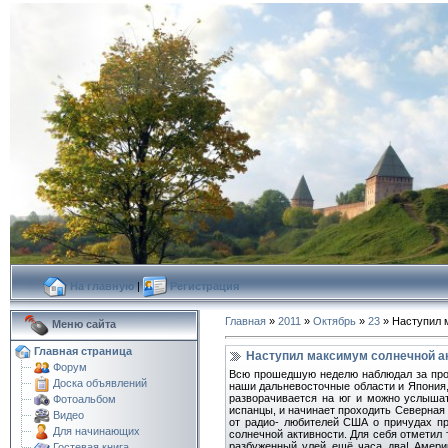
На главную
|
Регистрация
Главная
»
2011
»
Октябрь
»
23
» Наступил 
Меню сайта
Главная страница
Наступил максимум солнечной а
Форум
Всю прошедшую неделю наблюдал за прох
Доска объявлений
наши дальневосточные области и Япония, 
разворачивается на юг и можно услышат
Фотоальбом
испанцы, и начинает проходить Северная
Видео
от радио- любителей США о причудах п
Для начинающих
солнечной активности. Для себя отметил 
разбуженный улей ещё часа два! Америк
Гостевая книга