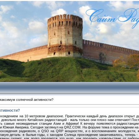
максимум солнечной активности?
ктивности?
ождением на 10 метровом диапазоне. Практически каждый день диапазон открыт дл
довольно много Китайских радиостанций - жаль только они плохо нам отвечают! Пост
ь самые неожиданные станции Азии и Африки! К вечеру появляются радиостанции 
 и Южная Америка. Сегодня заглянул на QRZ.COM. На форуме тема о прохождении на
рохождения радиоволн, о QSO на QRP мощностях, и о воспоминаниях молодости, 
такую деталь: в былые годы, с заходом Солнца прохождение заканчивалось, теперь - н
анцы гадают, как долго продлится это чудо, как продлить удовольствие от работ