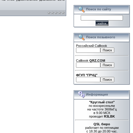
Поиск по сайту
Поиск позывного
Российский Callbook
Callbook
QRZ.COM
ФГУП "ГРЧЦ"
Информация
"Круглый стол"
по воскресеньям
на частоте 3606кГц
в 9.00 МСК
проводит
R3LBK
QSL бюро
работает по пятницам
с 18.30 до 20.00 час.