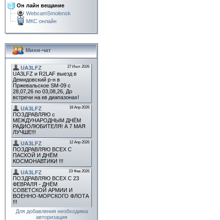
Он лайн вещание
WebcamSmolensk
МКС онлайн
Мини-чат
Для добавления необходима
авторизация