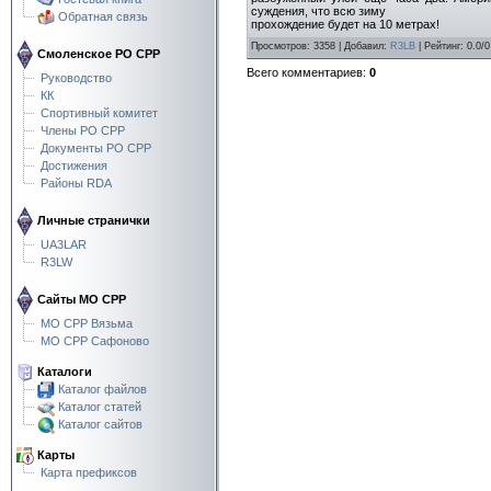
суждения, что всю зиму
Обратная связь
прохождение будет на 10 метрах!
Просмотров
:
3358
|
Добавил
:
R3LB
|
Рейтинг
:
0.0
/
0
Смоленское РО СРР
Всего комментариев
:
0
Руководство
КК
Спортивный комитет
Члены РО СРР
Документы РО СРР
Достижения
Районы RDA
Личные странички
UA3LAR
R3LW
Сайты МО СРР
МО СРР Вязьма
МО СРР Сафоново
Каталоги
Каталог файлов
Каталог статей
Каталог сайтов
Карты
Карта префиксов