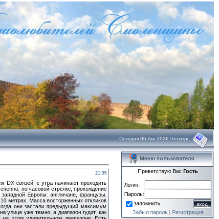
Сегодня 06 Авг 2026 Четверг
Меню пользователя
Приветствую Вас
Гость
21:35
я DX связей, с утра начинают проходить
Логин:
епенно, по часовой стрелке, прохождение
Пароль:
западной Европы: англичане, французы,
 10 метрах. Масса восторженных откликов
запомнить
когда они застали предыдущий максимум
а улице уже темно, а диапазон гудит, как
Забыл пароль
|
Регистрация
ы на этом удивительном диапазоне. Есть