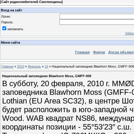
[
Сайт радиолюбителей Смоленщины
]
Вход на сайт
Логин:
Пароль:
запомнить
Забыл
Меню сайта
Главная
Форум
Доска объявл
Главная
»
2010
»
Февраль
»
16
» Национальный заповедник Blawhorn Moss, GMFF-009
Национальный заповедник Blawhorn Moss, GMFF-009
В субботу, 20 февраля, 2010 г. MMØ
заповедника Blawhorn Moss (GMFF-0
Lothian (EU Area SC32), в центре Ш
будет расположить в юго-западной ч
Wood. WAB квадрат NS86, междуна
координаты позиции - 55°53′23″ с.ш. и