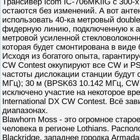
Трансивер Icom IC-706MKIIG с 300-
остаются без изменений. А вот антен
использовать 40-ка метровый double
фидерную линию, подключенную к а
метровой усиленной стекловолокон
которая будет смонтирована в виде 
Исходя из богатого опыта, гарантиру
CW Contest оккупируют все CW и PS
частоты дислокации станции будут 
МГц); 30 м (BPSK63 10.142 МГц, CW 
исключено участие на некоторое вр
International DX CW Contest. Всё за
диапазонах.
Blawhorn Moss - это огромное стар
человека в регионе Lothians. Распо
Blackridge, западнее городка Armada