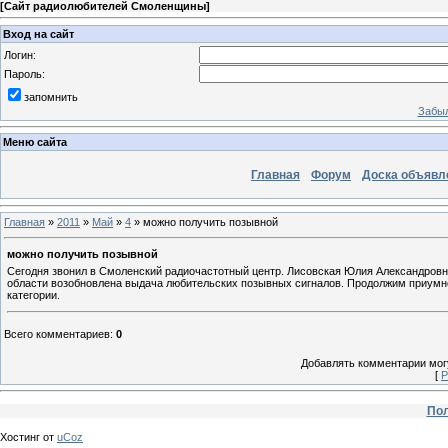
[
Сайт радиолюбителей Смоленщины
]
Вход на сайт
Логин:
Пароль:
запомнить
Забыл
Меню сайта
Главная
Форум
Доска объявл
Главная
»
2011
»
Май
»
4
» можно получить позывной
можно получить позывной
Сегодня звонил в Смоленский радиочастотный центр. Лисовская Юлия Александровна
области возобновлена выдача любительских позывных сигналов. Продолжим приумно
категории.
Всего комментариев
:
0
Добавлять комментарии могу
[
Р
Пол
Хостинг от
uCoz