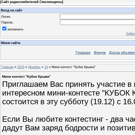
[
Сайт радиолюбителей Смоленщины
]
Вход на сайт
Логин:
Пароль:
запомнить
Забыл
Меню сайта
Главная
Форум
Доска объявл
Главная
»
2015
»
Декабрь
»
16
» Мини контест "Кубок Крыма"
Мини контест "Кубок Крыма"
Приглашаем Вас принять участие в 
интересном мини-контесте "КУБОК 
состоится в эту субботу (19.12) с 16
Если Вы любите контестинг - два ч
дадут Вам заряд бодрости и позити