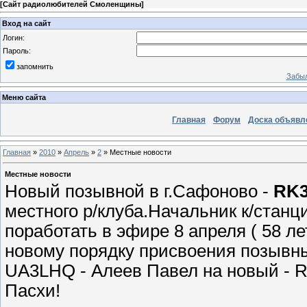
[
Сайт радиолюбителей Смоленщины
]
Вход на сайт
Логин:
Пароль:
запомнить
Забыл
Меню сайта
Главная
Форум
Доска объявл
Главная
»
2010
»
Апрель
»
2
» Местные новости
Местные новости
Новый позывной в г.Сафоново -
RK
местного р/клуба.Начальник к/станц
поработать в эфире 8 апреля ( 58 л
новому порядку присвоения позывны
UA3LHQ - Алеев Павел на новый - R
Пасхи!