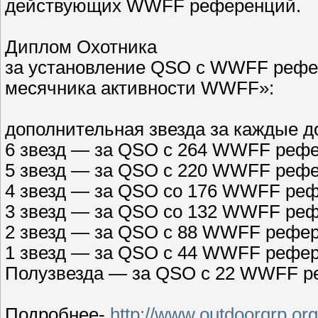
действующих WWFF референций.
Диплом Охотника
за установление QSO с WWFF рефер
месячника активности WWFF»:
дополнительная звезда за каждые 
6 звезд — за QSO c 264 WWFF реф
5 звезд — за QSO c 220 WWFF реф
4 звезд — за QSO cо 176 WWFF ре
3 звезд — за QSO cо 132 WWFF ре
2 звезд — за QSO c 88 WWFF рефе
1 звезд — за QSO c 44 WWFF рефе
Полузвезда — за QSO c 22 WWFF 
Подробнее-
http://www.outdoorqrp.org