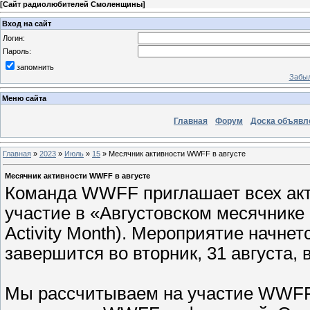
[
Сайт радиолюбителей Смоленщины
]
Вход на сайт
Логин:
Пароль:
запомнить
Забыл
Меню сайта
Главная
Форум
Доска объявл
Главная
»
2023
»
Июль
»
15
» Месячник активности WWFF в августе
Месячник активности WWFF в августе
Команда WWFF приглашает всех ак
участие в «Августовском месячник
Activity Month). Мероприятие начнетс
завершится во вторник, 31 августа, 
Мы рассчитываем на участие WWFF 