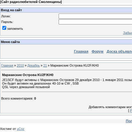
[
Сайт радиолюбителей Смоленщины
]
Вход на сайт
Логин:
Пароль:
запомнить
Забыл
Меню сайта
Главная
Форум
Доска объявл
Главная
»
2010
»
Декабрь
»
21
» Марианские Острова KU2F/KH0
Марианские Острова KU2F/KH0
JE1SCF будут активны с Марианских Островов 29 декабря 2010 - 1 января 2011 по
Он будет активен на диапазонах 40-10 м CW , SSB
QSL через домашний позывной
Всего комментариев
:
0
Добавлять комментарии могу
[
Р
Пол
Хостинг от
uCoz