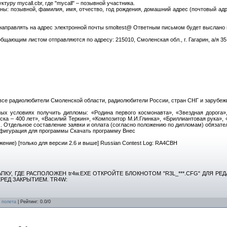
уру mycall.cbr, где "mycall" – позывной участника.
ны: позывной, фамилия, имя, отчество, год рождения, домашний адрес (почтовый адр
направлять на адрес электронной почты smoltest@ Ответным письмом будет выслано 
щающим листом отправляются по адресу: 215010, Смоленская обл., г. Гагарин, а/я 3
все радиолюбители Смоленской области, радиолюбители России, стран СНГ и зарубеж
ных условиях получить дипломы: «Родина первого космонавта», «Звездная дорога
ска – 400 лет», «Василий Теркин», «Композитор М.И.Глинка», «Бриллиантовая рука
. Отдельное составление заявки и оплата (согласно положению по дипломам) обязате
игурация для программы Скачать программу Внес
жение) [только для версии 2.6 и выше] Russian Contest Log: RA4CBH
ПКУ, ГДЕ РАСПОЛОЖЕН tr4w.EXE ОТКРОЙТЕ БЛОКНОТОМ "R3L_***.CFG" ДЛЯ РЕ
ЕРЕД ЗАКРЫТИЕМ. TR4W:
 полета
|
Рейтинг
:
0.0
/
0