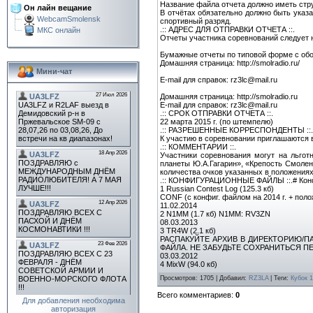
Название файла отчета должно иметь структ
Он лайн вещание
В отчётах обязательно должно быть указа
WebcamSmolensk
спортивный разряд.
.:: АДРЕС ДЛЯ ОТПРАВКИ ОТЧЕТА ::.
МКС онлайн
Отчеты участника соревнований следует 
Бумажные отчеты по типовой форме с обоб
Домашняя страница: http://smolradio.ru/
Мини-чат
E-mail для справок: rz3lc@mail.ru
Домашняя страница: http://smolradio.ru
E-mail для справок: rz3lc@mail.ru
.:: СРОК ОТПРАВКИ ОТЧЕТА ::.
22 марта 2015 г. (по штемпелю)
.:: РАЗРЕШЕННЫЕ КОРРЕСПОНДЕНТЫ ::.
К участию в соревновании приглашаются 
.:: КОММЕНТАРИИ ::.
Участники соревнования могут на льгот
планеты Ю.А.Гагарин», «Крепость Смолен
количества очков указанных в положениях
.:: КОНФИГУРАЦИОННЫЕ ФАЙЛЫ ::.# Конф
1 Russian Contest Log (125.3 кб)
CONF (с конфиг. файлом на 2014 г. + поло
11.02.2014
2 N1MM (1.7 кб) N1MM: RV3ZN
08.03.2013
3 TR4W (2.1 кб)
РАСПАКУЙТЕ АРХИВ В ДИРЕКТОРИЮ/ПА
ФАЙЛА. НЕ ЗАБУДЬТЕ СОХРАНИТЬСЯ П
03.03.2012
4 MixW (94.0 кб)
Просмотров
:
1705
|
Добавил
:
RZ3LA
|
Теги
:
Кубок 1
Всего комментариев
:
0
Для добавления необходима
авторизация