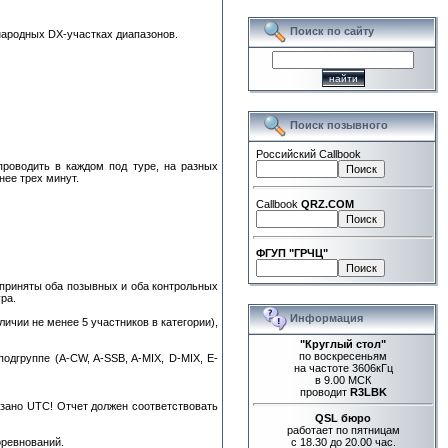
Поиск по сайту
народных DX-участках диапазонов.
Поиск позывного
Российский Callbook
роводить в каждом под туре, на разных
ее трех минут.
Callbook
QRZ.COM
ФГУП "ГРЧЦ"
 приняты оба позывных и оба контрольных
ра.
Информация
ичии не менее 5 участников в категории),
"Круглый стол"
по воскресеньям
дгруппе (A-CW, A-SSB, A-MIX, D-MIX, E-
на частоте 3606кГц
в 9.00 МСК
проводит
R3LBK
азано UTC! Отчет должен соответствовать
QSL бюро
работает по пятницам
оревнований.
с 18.30 до 20.00 час.