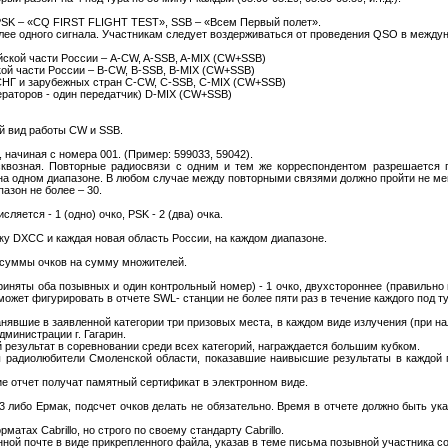
SK – «CQ FIRST FLIGHT TEST», SSB – «Всем Первый полет».
ее одного сигнала. Участникам следует воздерживаться от проведения QSO в между
йской части России – A-CW, A-SSB, A-MIX (CW+SSB)
кой части России – B-CW, B-SSB, B-MIX (CW+SSB)
СНГ и зарубежных стран C-CW, C-SSB, C-MIX (CW+SSB)
ераторов - один передатчик) D-MIX (CW+SSB)
й вид работы CW и SSB.
 начиная с номера 001. (Пример: 599033, 59042).
квозная. Повторные радиосвязи с одним и тем же корреспондентом разрешается п
на одном диапазоне. В любом случае между повторными связями должно пройти не мен
азон не более – 30.
яется - 1 (одно) очко, PSK - 2 (два) очка.
ку DXCC и каждая новая область России, на каждом диапазоне.
 суммы очков на сумму множителей.
иняты оба позывных и один контрольный номер) - 1 очко, двухстороннее (правильно
 может фигурировать в отчете SWL- станции не более пяти раз в течение каждого под ту
нявшие в заявленной категории три призовых места, в каждом виде излучения (при нал
министрации г. Гагарин.
результат в соревновании среди всех категорий, награждается большим кубком.
 радиолюбители Смоленской области, показавшие наивысшие результаты в каждой по
е отчет получат памятный сертификат в электронном виде.
3 либо Ермак, подсчет очков делать не обязательно. Время в отчете должно быть ук
атах Cabrillo, но строго по своему стандарту Cabrillo.
ной почте в виде прикрепленного файла, указав в теме письма позывной участника с