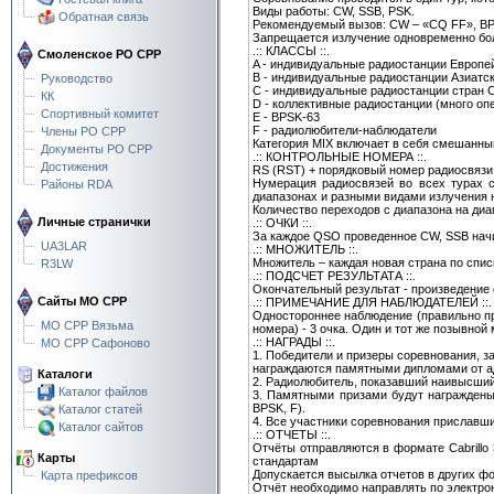
Виды работы: CW, SSB, PSK.
Обратная связь
Рекомендуемый вызов: CW – «CQ FF», BP
Запрещается излучение одновременно бол
.:: КЛАССЫ ::.
Смоленское РО СРР
A - индивидуальные радиостанции Европе
B - индивидуальные радиостанции Азиатс
Руководство
C - индивидуальные радиостанции стран 
КК
D - коллективные радиостанции (много оп
Спортивный комитет
E - BPSK-63
F - радиолюбители-наблюдатели
Члены РО СРР
Категория MIX включает в себя смешанны
Документы РО СРР
.:: КОНТРОЛЬНЫЕ НОМЕРА ::.
Достижения
RS (RST) + порядковый номер радиосвязи,
Нумерация радиосвязей во всех турах с
Районы RDA
диапазонах и разными видами излучения 
Количество переходов с диапазона на диап
Личные странички
.:: ОЧКИ ::.
За каждое QSO проведенное CW, SSB начисл
UA3LAR
.:: МНОЖИТЕЛЬ ::.
Множитель – каждая новая страна по спис
R3LW
.:: ПОДСЧЕТ РЕЗУЛЬТАТА ::.
Окончательный результат - произведение
Сайты МО СРР
.:: ПРИМЕЧАНИЕ ДЛЯ НАБЛЮДАТЕЛЕЙ ::.
Одностороннее наблюдение (правильно пр
МО СРР Вязьма
номера) - 3 очка. Один и тот же позывной
.:: НАГРАДЫ ::.
МО СРР Сафоново
1. Победители и призеры соревнования, за
награждаются памятными дипломами от ад
Каталоги
2. Радиолюбитель, показавший наивысший 
Каталог файлов
3. Памятными призами будут награждены
BPSK, F).
Каталог статей
4. Все участники соревнования приславши
Каталог сайтов
.:: ОТЧЕТЫ ::.
Отчёты отправляются в формате Cabrillo 
Карты
стандартам
Допускается высылка отчетов в других форм
Карта префиксов
Отчёт необходимо направлять по электрон