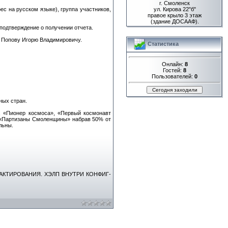
г. Смоленск
ес на русском языке), группа участников,
ул. Кирова 22"б"
правое крыло 3 этаж
(здание ДОСААФ).
подтверждение о получении отчета.
5 Попову Игорю Владимировичу.
Статистика
Онлайн:
8
Гостей:
8
Пользователей:
0
ных стран.
», «Пионер космоса», «Первый космонавт
», «Партизаны Смоленщины» набрав 50% от
льны.
ДАКТИРОВАНИЯ. ХЭЛП ВНУТРИ КОНФИГ-