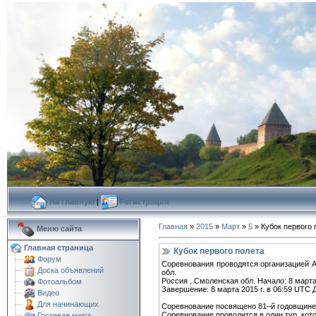
На главную
|
Регистрация
Главная
»
2015
»
Март
»
5
» Кубок первого 
Меню сайта
Главная страница
Кубок первого полета
Форум
Соревнования проводятся организацией 
Доска объявлений
обл.
Россия , Смоленская обл. Начало: 8 марта
Фотоальбом
Завершение: 8 марта 2015 г. в 06:59 UTC Д
Видео
Для начинающих
Соревнование посвящено 81–й годовщине 
Соревнование проводится в один тур, которы
Гостевая книга