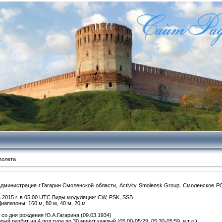
полета
Администрация г.Гагарин Смоленской области, Activity Smolensk Group, Смоленск
 2015 г. в 05:00 UTC Виды модуляции: CW, PSK, SSB
иапазоны: 160 м, 80 м, 40 м, 20 м
со дня рождения Ю.А.Гагарина (09.03.1934)
й разбит на 4 под тура по 30 минут каждый (05:00-05:29, 05:30-05:59, и.т.д.).