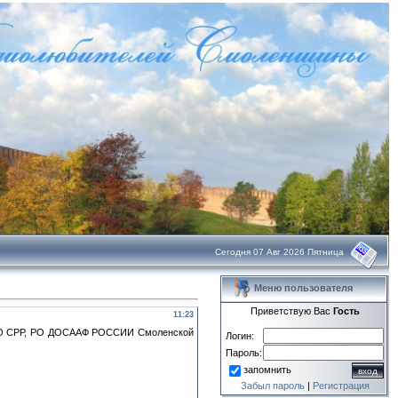
Сегодня 07 Авг 2026 Пятница
Меню пользователя
Приветствую Вас
Гость
11:23
ое РО СРР, РО ДОСААФ РОССИИ Смоленской
Логин:
Пароль:
запомнить
Забыл пароль
|
Регистрация