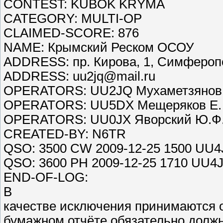
CONTEST: KUBOK KRYMA
CATEGORY: MULTI-OP
CLAIMED-SCORE: 876
NAME: Крымский Реском ОСОУ
ADDRESS: пр. Кирова, 1, Симфероп
ADDRESS: uu2jq@mail.ru
OPERATORS: UU2JQ Мухаметзянов 
OPERATORS: UU5DX Мещеряков Е. 
OPERATORS: UU0JX Яворский Ю.Ф
CREATED-BY: N6TR
QSO: 3500 CW 2009-12-25 1500 UU4
QSO: 3600 PH 2009-12-25 1710 UU4
END-OF-LOG:
В
качестве исключения принимаются о
бумажном отчёте обязательно долж