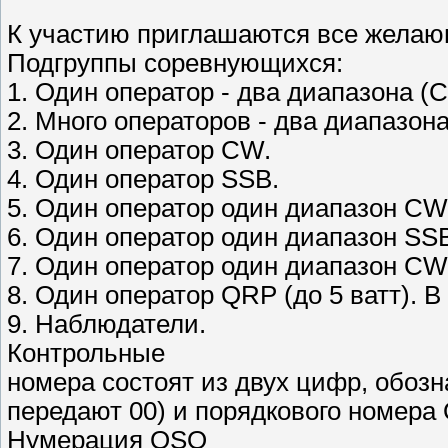
К участию приглашаются все жела
Подгруппы соревнующихся:
1. Один оператор - два диапазона (
2. Много операторов - два диапазон
3. Один оператор CW.
4. Один оператор SSB.
5. Один оператор один диапазон CW
6. Один оператор один диапазон SS
7. Один оператор один диапазон C
8. Один оператор QRP (до 5 ватт). 
9. Наблюдатели.
Контрольные
номера состоят из двух цифр, обоз
передают 00) и порядкового номера 
Нумерация QSO