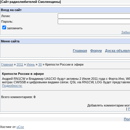
[
Сайт радиолюбителей Смоленщины
]
Вход на сайт
Логин:
Пароль:
запомнить
Забыл
Меню сайта
Главная
Форум
Доска объявл
Главная
»
2011
»
Июнь
»
30
» Крепости России в эфире
Крепости России в эфире
Андрей RN1CW и Владимир UA1CIO будут активны 2 Июля 2011 года с Форта Ино, WC
метрах CW/SSB и цифровыми видами связи. QSL via RN1CW, LOG будет представлен д
Подробности:
Всего комментариев
:
0
Добавлять комментарии могу
[
Р
Пол
Хостинг от
uCoz