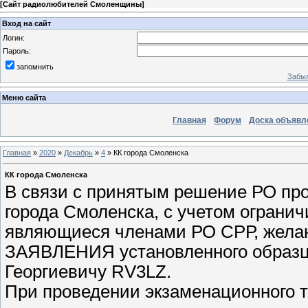
[
Сайт радиолюбителей Смоленщины
]
Вход на сайт
Логин:
Пароль:
запомнить
Забыл
Меню сайта
Главная
Форум
Доска объявл
Главная
»
2020
»
Декабрь
»
4
» КК города Смоленска
КК города Смоленска
В связи с принятым решение РО про
города Смоленска, с учетом ограни
являющиеся членами РО СРР, желаю
ЗАЯВЛЕНИЯ установленного образца
Георгиевичу RV3LZ.
При проведении экзаменационного 