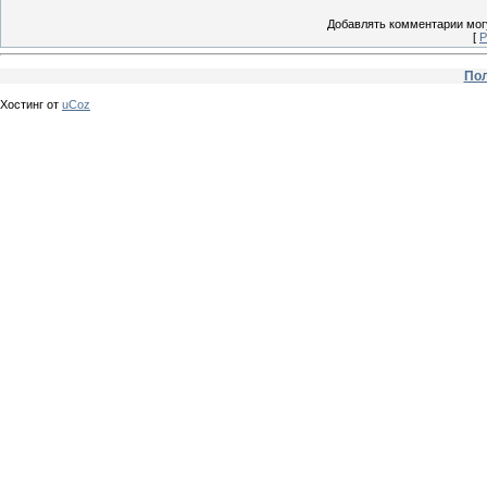
Добавлять комментарии могу
[
Р
Пол
Хостинг от
uCoz