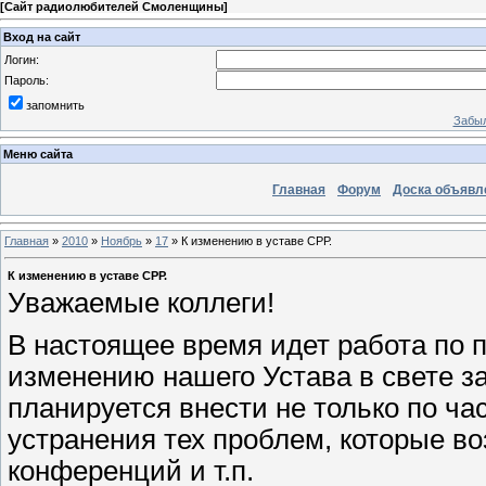
[
Сайт радиолюбителей Смоленщины
]
Вход на сайт
Логин:
Пароль:
запомнить
Забыл
Меню сайта
Главная
Форум
Доска объявл
Главная
»
2010
»
Ноябрь
»
17
» К изменению в уставе СРР.
К изменению в уставе СРР.
Уважаемые коллеги!
В настоящее время идет работа по п
изменению нашего Устава в свете за
планируется внести не только по ча
устранения тех проблем, которые во
конференций и т.п.