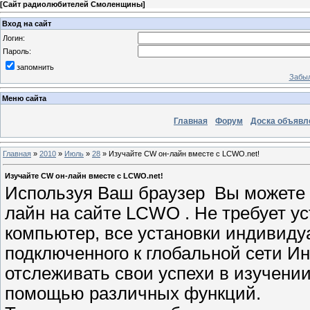
[
Сайт радиолюбителей Смоленщины
]
Вход на сайт
Логин:
Пароль:
запомнить
Забыл
Меню сайта
Главная
Форум
Доска объявл
Главная
»
2010
»
Июль
»
28
» Изучайте CW он-лайн вместе с LCWO.net!
Изучайте CW он-лайн вместе с LCWO.net!
Используя Ваш браузер Вы можете и
лайн на сайте LCWO . Не требует у
компьютер, все установки индивиду
подключенного к глобальной сети Ин
отслеживать свои успехи в изучени
помощью различных функций.