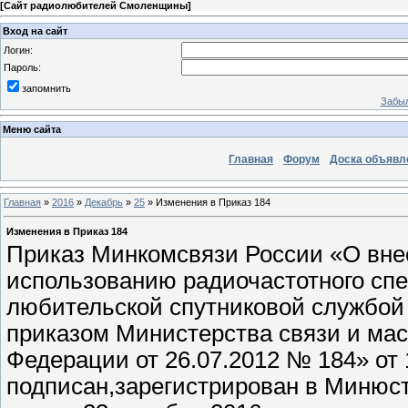
[
Сайт радиолюбителей Смоленщины
]
Вход на сайт
Логин:
Пароль:
запомнить
Забыл
Меню сайта
Главная
Форум
Доска объявл
Главная
»
2016
»
Декабрь
»
25
» Изменения в Приказ 184
Изменения в Приказ 184
Приказ Минкомсвязи России «О вне
использованию радиочастотного сп
любительской спутниковой службой
приказом Министерства связи и ма
Федерации от 26.07.2012 № 184» от 
подписан,зарегистрирован в Минюсте