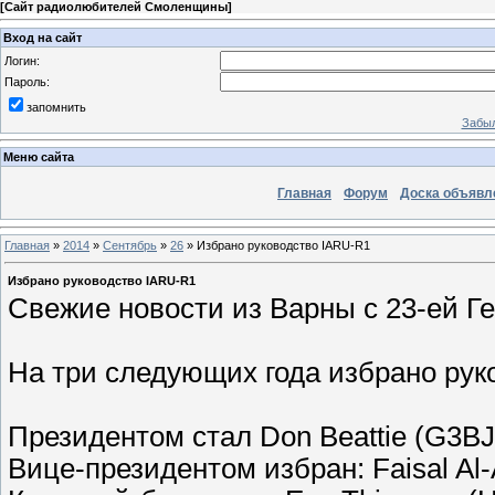
[
Сайт радиолюбителей Смоленщины
]
Вход на сайт
Логин:
Пароль:
запомнить
Забыл
Меню сайта
Главная
Форум
Доска объявл
Главная
»
2014
»
Сентябрь
»
26
» Избрано руководство IARU-R1
Избрано руководство IARU-R1
Свежие новости из Варны с 23-ей Г
На три следующих года избрано рук
Президентом стал Don Beattie (G3BJ
Вице-президентом избран: Faisal Al