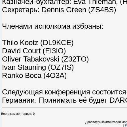
Казначей-бухгалтер: Eva Thieman,
Секретарь: Dennis Green (ZS4BS)
Членами исполкома избраны:
Thilo Kootz (DL9KCE)
David Court (EI3IO)
Oliver Tabakovski (Z32TO)
Ivan Stauning (OZ7IS)
Ranko Boca (4O3A)
Следующая конференция состоится ч
Германии. Принимать её будет DAR
Всего комментариев
:
0
Добавлять комментарии могу
[
Р