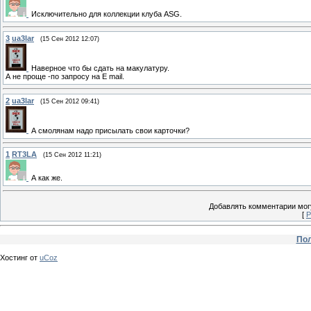
Исключительно для коллекции клуба ASG.
3
ua3lar
(15 Сен 2012 12:07)
Наверное что бы сдать на макулатуру.
А не проще -по запросу на E mail.
2
ua3lar
(15 Сен 2012 09:41)
А смолянам надо присылать свои карточки?
1
RT3LA
(15 Сен 2012 11:21)
А как же.
Добавлять комментарии могу
[
Р
Пол
Хостинг от
uCoz