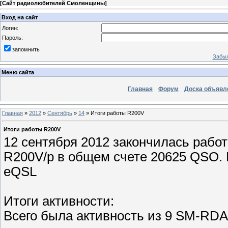
[
Сайт радиолюбителей Смоленщины
]
Вход на сайт
Логин:
Пароль:
запомнить
Забыл
Меню сайта
Главная
Форум
Доска объявл
Главная
»
2012
»
Сентябрь
»
14
» Итоги работы R200V
Итоги работы R200V
12 сентября 2012 закончилась раб
R200V/p в общем счете 20625 QSO. 
eQSL
Итоги активности:
Всего была активность из 9 SM-RDA