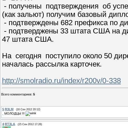
- получены подтверждения об успе
(как зальют) получим базовый дип
- подтверждены 682 префикса по 
- подтверджены 33 штата США на д
47 штата США.
На сегодня поступило около 50 дире
началась рассылка карточек.
http://smolradio.ru/index/r200v/0-338
Всего комментариев
:
5
5
R3LM
(16 Сен 2012 20:12)
МОЛОДЦЫ !!!
4
RT3LA
(15 Сен 2012 17:26)