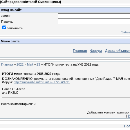
[
Сайт радиолюбителей Смоленщины
]
Вход на сайт
Логин:
Пароль:
запомнить
Забыл
Меню сайта
Главная
Форум
Доска объявл
Главная
»
2022
»
Май
»
23
» ИТОГИ мини-теста на УКВ 2022 года.
ИТОГИ мини-теста на УКВ 2022 года.
К ОЗНАКОМЛЕНИЮ, результаты соревнований посвященных "Дню Радио 7-МАЯ по спо
Форум:
http://smolradio.ru/forum/52-772-3#9711
Павел С. Алеев
aka RK3LC
Всего комментариев
:
0
Добавлять комментарии могу
[
Р
Пол