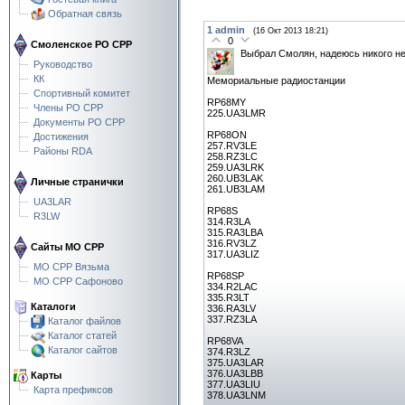
Обратная связь
1
admin
(16 Окт 2013 18:21)
0
Смоленское РО СРР
Выбрал Смолян, надеюсь никого не
Руководство
КК
Мемориальные радиостанции
Спортивный комитет
RP68MY
Члены РО СРР
225.UA3LMR
Документы РО СРР
RP68ON
Достижения
257.RV3LE
Районы RDA
258.RZ3LC
259.UA3LRK
260.UB3LAK
Личные странички
261.UB3LAM
UA3LAR
RP68S
R3LW
314.R3LA
315.RA3LBA
316.RV3LZ
Сайты МО СРР
317.UA3LIZ
МО СРР Вязьма
RP68SP
МО СРР Сафоново
334.R2LAC
335.R3LT
Каталоги
336.RA3LV
337.RZ3LA
Каталог файлов
Каталог статей
RP68VA
Каталог сайтов
374.R3LZ
375.UA3LAR
376.UA3LBB
Карты
377.UA3LIU
Карта префиксов
378.UA3LNM