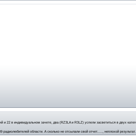
й и 22 в индивидуальном зачете, два (RZ3LA и R3LZ) успели засветиться в двух катег
 радиолюбителей области. А сколько не отсылали свой отчет......, неплохой результат.