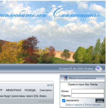
Сегодня 06 Авг 2026 Четверг
Меню пользователя
Приветствую Вас
Гость
16:53
 СРР МЕМОРИАЛ ПОБЕДА. Смотреть:
Логин:
Пароль:
они будут разосланы через QSL Бюро,.
запомнить
Забыл пароль
|
Регистрация