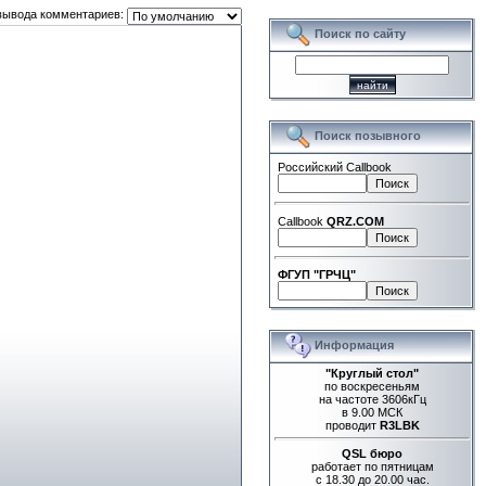
вывода комментариев:
Поиск по сайту
Поиск позывного
Российский Callbook
Callbook
QRZ.COM
ФГУП "ГРЧЦ"
Информация
"Круглый стол"
по воскресеньям
на частоте 3606кГц
в 9.00 МСК
проводит
R3LBK
QSL бюро
работает по пятницам
с 18.30 до 20.00 час.