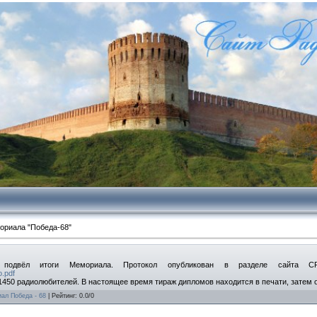
ориала "Победа-68"
8" подвёл итоги Мемориала. Протокол опубликован в разделе сайта
o.pdf
450 радиолюбителей. В настоящее время тираж дипломов находится в печати, затем 
ал Победа - 68
|
Рейтинг
:
0.0
/
0