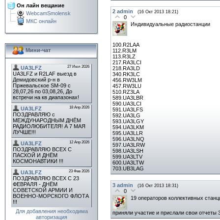
Он лайн вещание
2
admin
(16 Окт 2013 18:21)
WebcamSmolensk
0
МКС онлайн
Индивидуальные радиостанции
100.R2LAA
Мини-чат
112.R3LM
113.R3LZ
217.RA3LCI
218.RA3LD
340.RK3LC
456.RW3LM
457.RW3LU
510.RZ3LA
589.UA3LBR
590.UA3LCI
591.UA3LFS
592.UA3LG
593.UA3LGY
594.UA3LKM
595.UA3LLR
596.UA3LNQ
597.UA3LRW
598.UA3LSH
599.UA3LTV
600.UA3LTW
703.UB3LAG
3
admin
(16 Окт 2013 18:31)
0
19 операторов коллективных станци
Для добавления необходима
приняли участие и прислали свои отчеты 39
авторизация