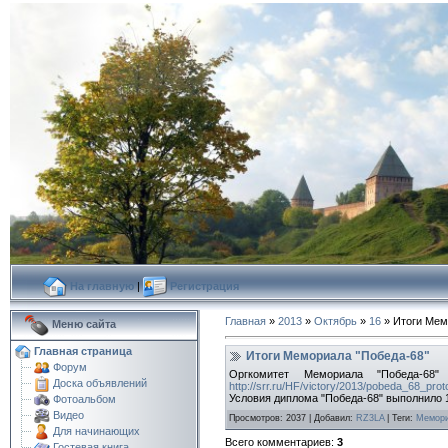
На главную
|
Регистрация
Главная
»
2013
»
Октябрь
»
16
» Итоги Мем
Меню сайта
Главная страница
Итоги Мемориала "Победа-68"
Форум
Оргкомитет Мемориала "Победа-6
Доска объявлений
http://srr.ru/HF/victory/2013/pobeda_68_prot
Условия диплома "Победа-68" выполнило 1
Фотоальбом
Видео
Просмотров
:
2037
|
Добавил
:
RZ3LA
|
Теги
:
Мемори
Для начинающих
Всего комментариев
:
3
Гостевая книга