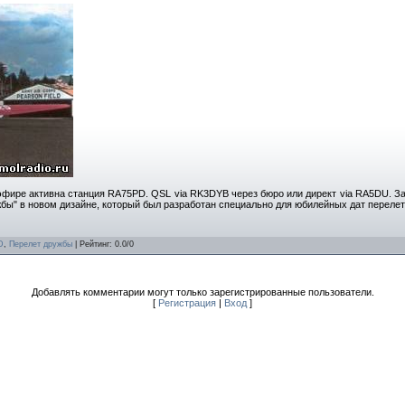
эфире активна станция RA75PD. QSL via RK3DYB через бюро или директ via RA5DU. З
бы" в новом дизайне, который был разработан специально для юбилейных дат перелет
D
,
Перелет дружбы
|
Рейтинг
:
0.0
/
0
Добавлять комментарии могут только зарегистрированные пользователи.
[
Регистрация
|
Вход
]