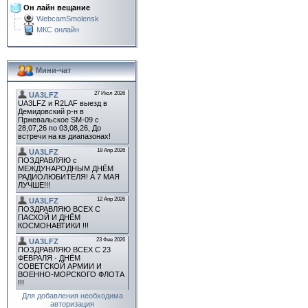
Он лайн вещание
WebcamSmolensk
МКС онлайн
Мини-чат
Для добавления необходима
авторизация