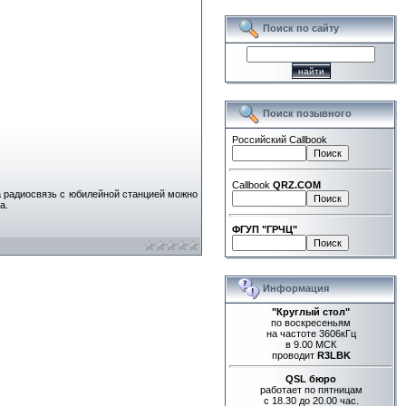
Поиск по сайту
Поиск позывного
Российский Callbook
Callbook
QRZ.COM
а радиосвязь с юбилейной станцией можно
а.
ФГУП "ГРЧЦ"
Информация
"Круглый стол"
по воскресеньям
на частоте 3606кГц
в 9.00 МСК
проводит
R3LBK
QSL бюро
работает по пятницам
с 18.30 до 20.00 час.