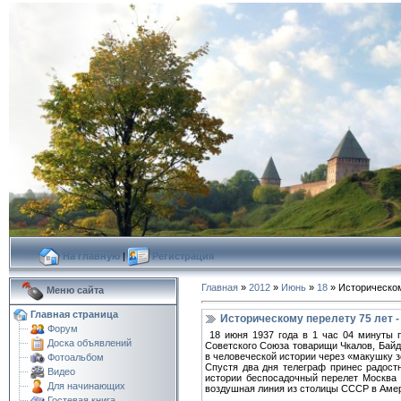
На главную
|
Регистрация
Главная
»
2012
»
Июнь
»
18
» Историческом
Меню сайта
Главная страница
Историческому перелету 75 лет 
Форум
18 июня 1937 года в 1 час 04 минуты 
Доска объявлений
Советского Союза товарищи Чкалов, Байд
в человеческой истории через «макушку з
Фотоальбом
Спустя два дня телеграф принес радост
Видео
истории беспосадочный перелет Москва
Для начинающих
воздушная линия из столицы СССР в Амер
Гостевая книга