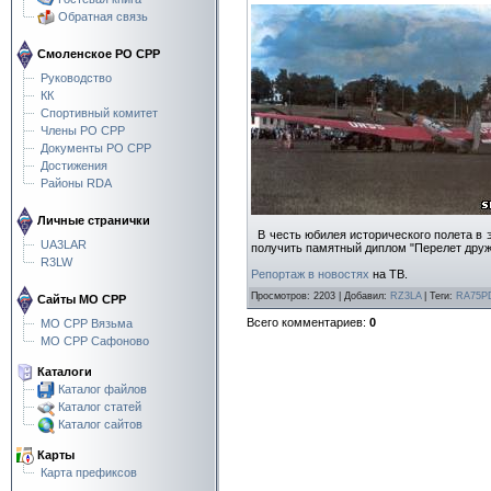
Обратная связь
Смоленское РО СРР
Руководство
КК
Спортивный комитет
Члены РО СРР
Документы РО СРР
Достижения
Районы RDA
Личные странички
В честь юбилея исторического полета в 
UA3LAR
получить памятный диплом "Перелет друж
R3LW
Репортаж в новостях
на ТВ.
Просмотров
:
2203
|
Добавил
:
RZ3LA
|
Теги
:
RA75P
Сайты МО СРР
Всего комментариев
:
0
МО СРР Вязьма
МО СРР Сафоново
Каталоги
Каталог файлов
Каталог статей
Каталог сайтов
Карты
Карта префиксов