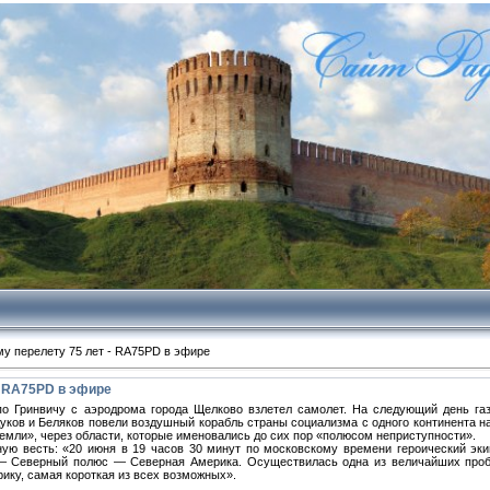
у перелету 75 лет - RA75PD в эфире
- RA75PD в эфире
по Гринвичу с аэродрома города Щелково взлетел самолет. На следующий день га
уков и Беляков повели воздушный корабль страны социализма с одного континента на
емли», через области, которые именовались до сих пор «полюсом неприступности».
ную весть: «20 июня в 19 часов 30 минут по московскому времени героический э
 – Северный полюс — Северная Америка. Осуществилась одна из величайших про
ику, самая короткая из всех возможных».