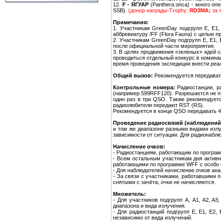
12.
F - ЯГУАР
(Panthera onca) - много о
SSB).
(донор награды-Trophy:
RD3MA;
за 
Примечания:
1. Участникам GreenDay подгрупп E, E1
аббревиатуру /FF (Flora Fauna) с целью 
2. Участникам GreenDay подгрупп E, E1,
после официальной части мероприятия.
3. В целях продвижения «зеленых» идей с
проводиться отдельный конкурс в номинац
время проведения экспедиции внести реа
Общий вызов:
Рекомендуется передават
Контрольные номера:
Радиостанции, р
(например 599RFF120). Разрешается не 
один раз в три QSO. Также рекомендуе
радиолюбители передают RST (RS).
Рекомендуется в конце QSO передавать 4
Проведение радиосвязей (наблюдений
и том же диапазоне разными видами изл
зависимости от ситуации. Для радионабл
Начисление очков:
- Радиостанциям, работающим по програм
- Всем остальным участникам дня активно
работающими по программе WFF с особо 
- Для наблюдателей начисление очков ана
- За связи с участниками, работавшими 
снятыми с зачёта, очки не начисляются.
Множитель:
- Для участников подгрупп А, A1, A2, A
диапазона и вида излучения.
- Для радиостанций подгрупп E, E1, E2
независимо от вида излучений.