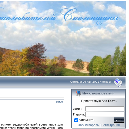
Сегодня 06 Авг 2026 Четверг
Меню пользователя
Приветствую Вас
Гость
02:30
Логин:
Пароль:
запомнить
частием радиолюбителей всего мира для
Забыл пароль
|
Регистрация
ных стран мира по программе World Flora