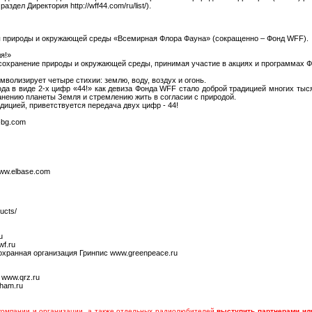
здел Директория http://wff44.com/ru/list/).
ы природы и окружающей среды «Всемирная Флора Фауна» (сокращенно – Фонд WFF).
я!»
сохранение природы и окружающей среды, принимая участие в акциях и программах 
волизирует четыре стихии: землю, воду, воздух и огонь.
да в виде 2-х цифр «44!» как девиза Фонда WFF стало доброй традицией многих тыс
анению планеты Земля и стремлению жить в согласии с природой.
ицией, приветствуется передача двух цифр - 44!
-bg.com
ww.elbase.com
ducts/
ru
wf.ru
хранная организация Гринпис www.greenpeace.ru
 www.qrz.ru
cqham.ru
омпании и организации, а также отдельных радиолюбителей
выступить партнерами ил