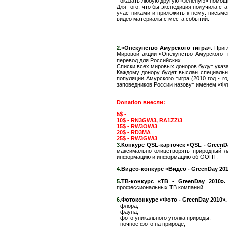
- оказать любую другую «зеленую» помощ
Для того, что бы экспедиция получила ст
участниками и приложить к нему: письме
видео материалы с места событий.
2.
«Опекунство Амурского тигра».
Пригл
Мировой акции «Опекунство Амурского т
перевод для Российских.
Списки всех мировых доноров будут указан
Каждому донору будет выслан специальн
популяции Амурского тигра (2010 год - г
заповедников России назовут именем «Фл
Donation внесли:
5$ -
10$ - RN3GW/3, RA1ZZ/3
15$ - RW3OW/3
20$ - RD3MA
25$ - RW3GW/3
3.
Конкурс QSL-карточек «QSL - GreenDa
максимально олицетворять природный л
информацию и информацию об ООПТ.
4.
Видео-конкурс «Видео - GreenDay 201
5.
ТВ-конкурс «ТВ - GreenDay 2010».
профессиональных ТВ компаний.
6.
Фотоконкурс «Фото - GreenDay 2010».
- флора;
- фауна;
- фото уникального уголка природы;
- ночное фото на природе;