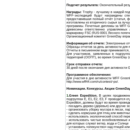
Подсчет результата:
Окончательный резу
Награды:
Trophy - лучшему в каждой под
WFF-экспедиций будут награждены сп
предоставившая полный отчёт (статья, ф
изготовлены из вторичного сырья за луч
программы. Почетные дипломы за WFF Gr
древесины ответственно управляемых 
маркировку FSC-RUS-0001 Лесного попечи
Организационный комитет GreenDay вправ
Информация об отчете:
Электронные отч
Образцы отчетов за день активности для пр
Отчеты в письменном виде принимаются, 
Для участников, заявленных в подгрупп
территорий (ООПТ), во время GreenDay (ф
Срок отправки отчета:
30 дней после окончания дня активности 
Программное обеспечение:
Для участия в дне активности WFF Green
http://www.wff44.com/ru/contest/-po/.
Номинации. Конкурсы. Акции GreenDay
1.
Green Expedition.
В целях продвижени
подгруппах E, E1, E2, E3, F проводится 
Expedition, должны будут во время прове
- посадить дерево (деревья) или другие з
- организовать уборку мусора в лесах, па
- сделать кормушки для птиц или животны
- использовать экологический способ пер
- использовать чистые возобновляемые и
для которых служат ветер, вода и Солнце
- установить «опекунство» над птицей и