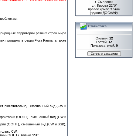
г. Смоленск
ул. Кирова 22"б"
правое крыло 3 этаж
(здание ДОСААФ).
 проблемам:
Статистика
 природные территории разных стран мира
Онлайн:
12
 программ в серии Flora Fauna, а также
Гостей:
12
Пользователей:
0
 лет включительно), смешанный вид (CW и
территории (ООПТ), смешанный вид (CW и
тории (ООПТ), смешанный вид (CW и SSB),
 только CW;
ории (ООПТ), только SSB;