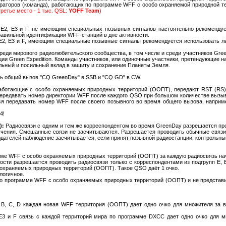
ператоров (команда), работающих по программе WFF с особо охраняемой природной 
третье место - 1 тыс. QSL:
YOFF Team
)
, E2, E3 и F, не имеющим специальных позывных сигналов настоятельно рекомендуе
правильной идентификации WFF-станций в дне активности.
 E2, E3 и F, имеющим специальные позывные сигналы рекомендуется использовать л
реди мирового радиолюбительского сообщества, в том числе и среди участников Green
ии Green Expedition. Команды участников, или одиночные участники, претендующие на 
льный и посильный вклад в защиту и сохранение Планеты Земля.
ь общий вызов "CQ GreenDay" в SSB и "CQ GD" в CW.
аботающие с особо охраняемых природных территорий (ООПТ), передают RST (RS)
передавать номер директории WFF после каждого QSO при большом количестве вызыв
тся передавать номер WFF после своего позывного во время общего вызова, напр
4!
):
Радиосвязи с одним и тем же корреспондентом во время GreenDay разрешается про
учения. Смешанные связи не засчитываются. Разрешается проводить обычные связ
юдателей наблюдение засчитывается, если принят позывной радиостанции, контрольны
ме WFF с особо охраняемых природных территорий (ООПТ) за каждую радиосвязь нач
сти разрешается проводить радиосвязи только с корреспондентами из подгрупп E, E1
охраняемых природных территорий (ООПТ). Такое QSO даёт 1 очко.
логичное.
по программе WFF с особо охраняемых природных территорий (ООПТ) и не представи
3, B, C, D каждая новая WFF территория (ООПТ) дает одно очко для множителя за 
, E3 и F связь с каждой территорий мира по программе DXCC дает одно очко для м