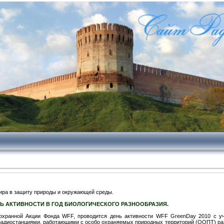
мира в защиту природы и окружающей среды.
ЕНЬ АКТИВНОСТИ В ГОД БИОЛОГИЧЕСКОГО РАЗНООБРАЗИЯ.
охранной Акции Фонда WFF, проводится день активности WFF GreenDay 2010 с у
радиостанциями, работающими с особо охраняемых природных территорий (ООПТ) раз