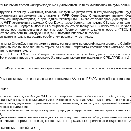
льтат вычисляется как произведение суммы очков на всех диапазонах на суммарный
группе GreenDay. Участники, показавшие лучшие результаты в каждой подгруппе, бу
ециальными дипломами за участие в WFF GreenDay. Специальным призом буде
ото или видеоматериал) о прошедшей экспедиции. Так же от спонсоров учреждены п
шие WFF-экспедиции в рамках GreenDay, а также бесплатная печать QSL карточек д
eenDay 2010 будут выполнены в фирменном стиле Фонда WFF и отпечатаны на эколог
лесов, сертифицированных по системе Лесного попечительского совета (FSC).
тельского совета, которую Фонд WFF получил впервые в России.
е дополнительно наградить особо отличившихся участников.
еты за GreenDay принимаются в виде, основанном на спецификации формата Cabrillo 
авильного их заполнения смотрите по ссылке - http://wff44.com/ru/contest/obrazec_otch
но не приветствуются.
ах E, E1, E2, E3 и F необходимо приложить к отчёту любые доказательства свое
отографии, письмо от дирекции, билеты, данные систем навигации GPS, APRS и т.п.).
GreenDay по дате отправки электронного письма с отчетом или по почтовому штемпел
Day рекомендуется использование программы AAtest от RZ4AG, подробное описание п
 2010:
я «зеленых» идей Фонда WFF через мировое радиолюбительское сообщество, в т
отдельный конкурс в номинации Green Expedition. Команды участников, или одиночные
дения экспедиции внести реальный и посильный вклад в защиту и сохранение Планеты
еленые насаждения;
рках, по берегам рек, озер и на других природных территориях (зафиксировать вес в к
х;
едвижения (пеший, весельная лодка, велосипед, рейсовый автобус, экологически чист
сточники энергии: ветровые, солнечные, геотермальные, приливные и гидроэнергет
ли животным в любой ООПТ;