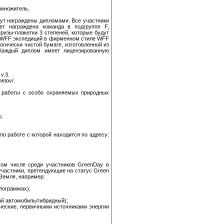
 множитель.
дут награждены дипломами. Все участники
т награждена команда в подгруппе F,
ризы-плакетки 3 степеней, которые будут
ля WFF экспедиций в фирменном стиле WFF
ически чистой бумаге, изготовленной из
 Каждый диплом имеет лицензированную
v.3.
etov/.
й работы с особо охраняемых природных
ю.
о работе с которой находится по адресу:
ом числе среди участников GreenDay в
 участники, претендующие на статус Green
 Земля, например:
илограммах);
ый автомобиль/гибридный);
ические, первичными источниками энергии