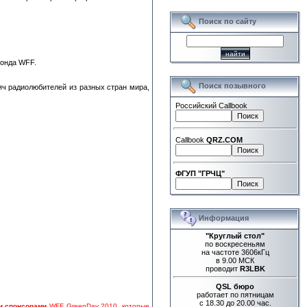
Поиск по сайту
Фонда WFF.
Поиск позывного
яч радиолюбителей из разных стран мира,
Российский Callbook
Callbook
QRZ.COM
ФГУП "ГРЧЦ"
Информация
"Круглый стол"
по воскресеньям
на частоте 3606кГц
в 9.00 МСК
проводит
R3LBK
QSL бюро
работает по пятницам
с 18.30 до 20.00 час.
и спонсорами
WFF GreenDay 2010, которые