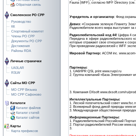
Fauna (WFF), согласно WFF Directory (см. ра
Обратная связь
Смоленское РО СРР
Учредитель и организатор
: Фонд охран
Руководство
Девиз:
«Сохраним зеленую Планету Земл
КК
Радиолюбители всего мира выступают за 
Спортивный комитет
Радиолюбительский код 44!
Цифра 4 сим
Члены РО СРР
Передача в эфире радиолюбительского ко
Документы РО СРР
которые отражают свое отношение к сохр
Достижения
При проведении радиосвязей с WFF экспед
Районы RDA
Мировой Партнер:
ACOM inc. www.acom
Личные странички
Партнеры:
UA3LAR
1. UA6HPR QSL print www.ruqsl.ru
R3LW
2. Группа компаний «База Электроники» w
Сайты МО СРР
МО СРР Вязьма
3. Компания DXsoft www.dxsoft.com/ru/pro
МО СРР Сафоново
Интеллектуальные Партнеры:
Каталоги
1. Лесной попечительский совет www.fsc.
2. Всемирный фонд дикой природы www.w
Каталог файлов
3. Международная общественная природоо
Каталог статей
Информационные Партнеры:
Каталог сайтов
1. Радиолюбительский Российский Портал
2. Портал радиолюбителей России www.
Карты
3.
Карта префиксов
Приглашаем различные разнопрофильные к