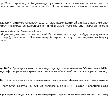
ь.
атус Green Expedition, необходимо будет указать в отчёте, какая именно акция по с
нное подтверждение от руководства ООПТ, подтверждающее факт реального вклада (
ашаем участников GreenDay 2010, а также радиолюбителей разных стран мира внес
игра». Принимаются пожертвования от 5$ и выше через систему PayPal для иност
ы на сайте http://www.wff44.com.
ый диплом участника акции по e-mail. Все полученные средства будут переданы в 
од Тигра), занесенного в Красную книгу. А тигренка «опекунство» над которым буде
ора».
y 2010».
Проводится конкурс на самую лучшую и оригинальную QSL-карточку WFF-э
андшафт территории страны участника и ее обитателей из мира флоры и фауны, а
0».
Проводится конкурс на лучший любительский видеофильм или сюжет о дне активн
Проводится конкурс на лучший профессиональный ТВ сюжет (новостной сюжет
Проводится конкурс на лучшую фотографию о дне активности GreenDay-2010 по сле