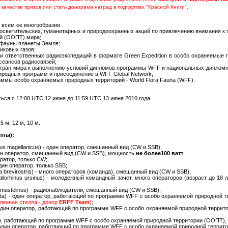
 качестве призов или стать донорами наград в подгруппах "Красной Книги".
о всем ее многообразии
осветительских, гуманитарных и природоохранных акций по привлечению внимания к
ий (ООПТ) мира;
 фауны планеты Земля;
иковых газов;
ки ответственных радиоэкспедиций в формате Green Expedition в особо охраняемые
сеансов радиосвязей;
тран мира к выполнению условий дипломов программы WFF и национальных дипломных
родных программ и присоединение в WFF Global Network;
аммы особо охраняемых природных территорий - World Flora Fauna (WFF).
ься с 12:00 UTC 12 июня до 11:59 UTC 13 июня 2010 года.
15 м, 12 м, 10 м.
ппы):
us magellanicus) - один оператор, смешанный вид (CW и SSB);
дин оператор, смешанный вид (CW и SSB), мощность
не более
100 ватт
.
ератор, только CW;
один оператор, только SSB;
a brevirostris) - много операторов (команда), смешанный вид (CW и SSB);
llorhinus ursinus) - молодежный командный зачет, много операторов (возраст до 18
 mustelinus) - радионаблюдатели, смешанный вид (CW и SSB);
ta) - один оператор, работающий по программе WFF с особо охраняемой природной 
клянная стелла - донор
ERFF Team
)
;
- один оператор, работающий по программе WFF с особо охраняемой природной терри
тор, работающий по программе WFF с особо охраняемой природной территории (ООПТ),
- один оператор, работающий по программе WFF с особо охраняемой природной террит