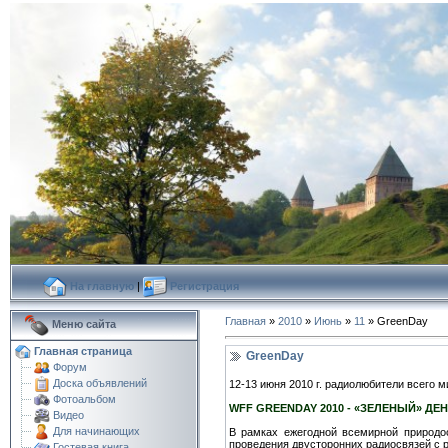
На главную
|
Регистрация
Главная
»
2010
»
Июнь
»
11
» GreenDay
Меню сайта
Главная страница
GreenDay
Форум
Доска объявлений
12-13 июня 2010 г. радиолюбители всего 
Фотоальбом
WFF GREENDAY 2010 - «ЗЕЛЕНЫЙ» Д
Видео
Для начинающих
В рамках ежегодной всемирной природо
проведения двусторонних радиосвязей с 
Гостевая книга