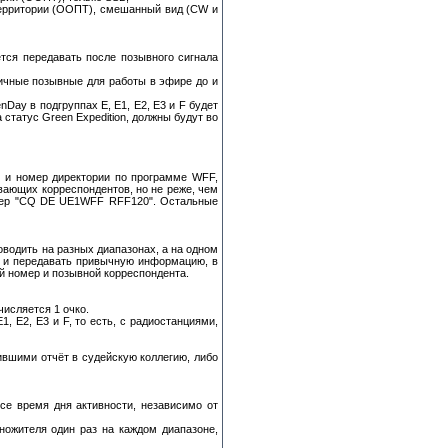
территории (ООПТ), смешанный вид (CW и
тся передавать после позывного сигнала
ичные позывные для работы в эфире до и
Day в подгруппах E, E1, E2, E3 и F будет
статус Green Expedition, должны будут во
 и номер директории по программе WFF,
ающих корреспондентов, но не реже, чем
имер "CQ DE UE1WFF RFF120". Остальные
водить на разных диапазонах, а на одном
и и передавать привычную информацию, в
й номер и позывной корреспондента.
исляется 1 очко.
, E2, E3 и F, то есть, с радиостанциями,
вшими отчёт в судейскую коллегию, либо
все время дня активности, независимо от
ножителя один раз на каждом диапазоне,