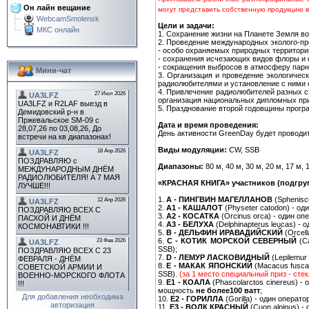
Он лайн вещание
могут представить собственную продукцию в
WebcamSmolensk
Цели и задачи:
МКС онлайн
1. Сохранение жизни на Планете Земля в
2. Проведение международных эколого-пр
- особо охраняемых природных территор
- сохранения исчезающих видов флоры и
- сокращения выбросов в атмосферу парн
Мини-чат
3. Организация и проведение экологичес
радиолюбителями и установление с ними 
4. Привлечение радиолюбителей разных с
организация национальных дипломных при
5. Празднование второй годовщины прогр
Дата и время проведения:
День активности GreenDay будет проводит
Виды модуляции:
CW, SSB
Диапазоны:
80 м, 40 м, 30 м, 20 м, 17 м, 
«КРАСНАЯ КНИГА» участников (подгру
1.
A - ПИНГВИН МАГЕЛЛАНОВ
(Sphenisc
2.
A1 - КАШАЛОТ
(Physeter catodon) - о
3.
A2 - КОСАТКА
(Orcinus orca) - один оп
4.
A3 - БЕЛУХА
(Delphinapterus leucas) - 
5.
B - ДЕЛЬФИН ИРАВАДИЙСКИЙ
(Orcell
6.
C - КОТИК МОРСКОЙ СЕВЕРНЫЙ
(Ca
SSB);
7.
D - ЛЕМУР ЛАСКОВИДНЫЙ
(Lepilemur
8.
E - МАКАК ЯПОНСКИЙ
(Macacus fusca
SSB).
(за 1 место специальный приз - сте
9.
E1 - КОАЛА
(Phascolarctos cinereus) 
мощность
не более
100 ватт
;
Для добавления необходима
10.
E2 - ГОРИЛЛА
(Gorilla) - один опера
авторизация
11.
E3 - ВОЛК КРАСНЫЙ
(Cuon alpinus) 