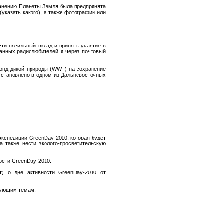
охранению Планеты Земля была предпринята
указать какого), а также фотографии или
ти посильный вклад и принять участие в
ранных радиолюбителей и через почтовый
Фонд дикой природы (WWF) на сохранение
т установлено в одном из Дальневосточных
кспедиции GreenDay-2010, которая будет
 также нести эколого-просветительскую
ости GreenDay-2010.
) о дне активности GreenDay-2010 от
дующим темам: