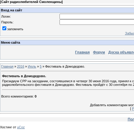
[
Сайт радиолюбителей Смоленщины
]
Вход на сайт
Логин:
Пароль:
запомнить
Забыл
Меню сайта
Главная
Форум
Доска объявл
Главная
»
2016
»
Июль
»
5
» Фестиваль в Домодедово.
Фестиваль в Домодедово.
Президиум СРР на заседании, состоявшемся в четверг 30 июня 2016 года, принял 
радиолюбительского фестиваля в Домодедово. Фестиваль пройдёт с 30 сентября по 2
Всего комментариев
:
0
Добавлять комментарии могу
[
Р
Пол
Хостинг от
uCoz