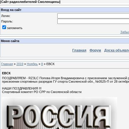
[
Сайт радиолюбителей Смоленщины
]
Вход на сайт
Логин:
Пароль:
запомнить
Забыл
Меню сайта
Главная
Форум
Доска объявл
Главная
»
2019
»
Ноябрь
»
8
» ЕВСК
ЕВСК
ПОЗДРАВЛЯЕМ - RZ3LC Попова Игоря Владимировича с присвоением заслуженной ра
присвоении спортивных разрядов ГУ спорта Смоленской обл., №0525-П от 28 октября
НАШИ ПОЗДРАВЛЕНИЯ !!!
Спортивный комитет РО СРР по Смоленской области