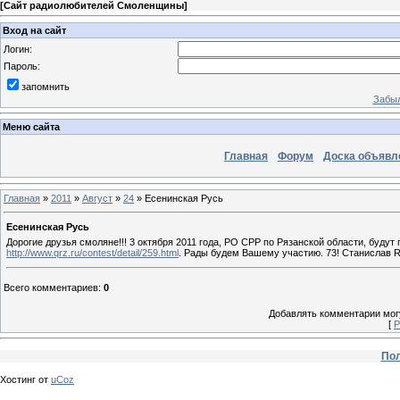
[
Сайт радиолюбителей Смоленщины
]
Вход на сайт
Логин:
Пароль:
запомнить
Забыл
Меню сайта
Главная
Форум
Доска объявл
Главная
»
2011
»
Август
»
24
» Есенинская Русь
Есенинская Русь
Дорогие друзья смоляне!!! 3 октября 2011 года, РО СРР по Рязанской области, буду
http://www.qrz.ru/contest/detail/259.html
. Рады будем Вашему участию. 73! Станислав
Всего комментариев
:
0
Добавлять комментарии могу
[
Р
Пол
Хостинг от
uCoz