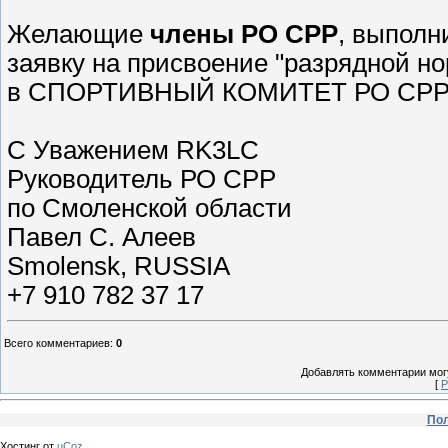
Желающие
члены РО СРР
, выпол
заявку на присвоение "разрядной но
в СПОРТИВНЫЙ КОМИТЕТ РО СРР п
С Уважением RK3LC
Руководитель РО СРР
по Смоленской области
Павел С. Алеев
Smolensk, RUSSIA
+7 910 782 37 17
Всего комментариев
:
0
Добавлять комментарии могу
[
Р
Пол
Хостинг от
uCoz