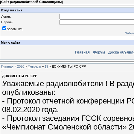
[
Сайт радиолюбителей Смоленщины
]
Вход на сайт
Логин:
Пароль:
запомнить
Забыл
Меню сайта
Главная
Форум
Доска объявл
Главная
»
2020
»
Февраль
»
19
» ДОКУМЕНТЫ РО СРР
ДОКУМЕНТЫ РО СРР
Уважаемые радиолюбители ! В раз
опубликованы:
- Протокол отчетной конференции Р
08.02.2020 года.
- Протокол заседания ГССК соревно
«Чемпионат Смоленской области» 20