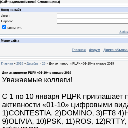
[
Сайт радиолюбителей Смоленщины
]
Вход на сайт
Логин:
Пароль:
запомнить
Забыл
Меню сайта
Главная
Форум
Доска объявл
Главная
»
2018
»
Декабрь
»
25
» Дни активности РЦРК «01-10» в январе 2019
Дни активности РЦРК «01-10» в январе 2019
Уважаемые коллеги!
С 1 по 10 января РЦРК приглашает 
активности «01-10» цифровыми ви
1)CONTESTIA, 2)DOMINO, 3)FT8 4)HE
9)OLIVIA, 10)PSK, 11)ROS, 12)RTTY,