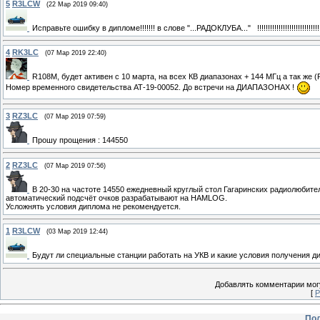
5
R3LCW
(22 Мар 2019 09:40)
Исправьте ошибку в дипломе!!!!!!! в слове "...РАДОКЛУБА..." !!!!!!!!!!!!!!!!!!!!!!!!!!!!!!!!!!!!
4
RK3LC
(07 Мар 2019 22:40)
R108M, будет активен с 10 марта, на всех КВ диапазонах + 144 МГц а так же 
Номер временного свидетельства АТ-19-00052. До встречи на ДИАПАЗОНАХ !
3
RZ3LC
(07 Мар 2019 07:59)
Прошу прощения : 144550
2
RZ3LC
(07 Мар 2019 07:56)
В 20-30 на частоте 14550 ежедневный круглый стол Гагаринских радиолюбите
автоматический подсчёт очков разрабатывают на HAMLOG.
Усложнять условия диплома не рекомендуется.
1
R3LCW
(03 Мар 2019 12:44)
Будут ли специальные станции работать на УКВ и какие условия получения д
Добавлять комментарии могу
[
Р
Пол