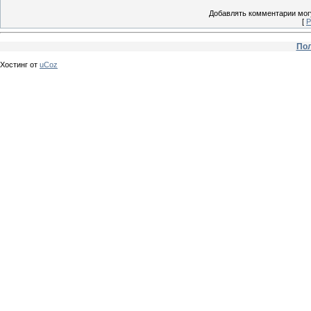
Добавлять комментарии могу
[
Р
Пол
Хостинг от
uCoz