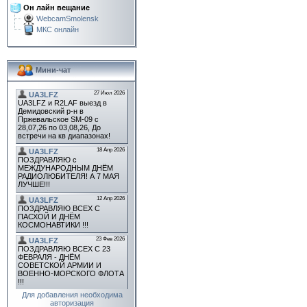
Он лайн вещание
WebcamSmolensk
МКС онлайн
Мини-чат
Для добавления необходима
авторизация