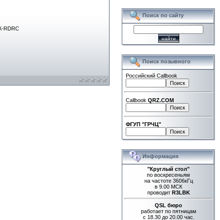
Поиск по сайту
РК-RDRC
Поиск позывного
Российский Callbook
Callbook
QRZ.COM
ФГУП "ГРЧЦ"
Информация
"Круглый стол"
по воскресеньям
на частоте 3606кГц
в 9.00 МСК
проводит
R3LBK
QSL бюро
работает по пятницам
с 18.30 до 20.00 час.