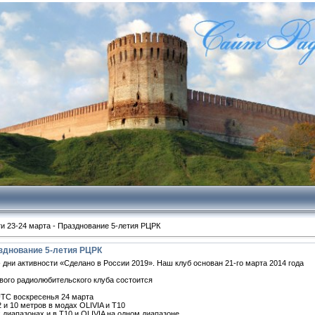
и 23-24 марта - Празднование 5-летия РЦРК
азднование 5-летия РЦРК
дни активности «Сделано в России 2019». Наш клуб основан 21-го марта 2014 года
вого радиолюбительского клуба состоится
 UTC воскресенья 24 марта
12 и 10 метров в модах OLIVIA и T10
диапазонах и в T10 и OLIVIA на одном диапазоне