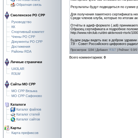
Обратная связь
Результаты будут подводиться по сумме 
Для получения памятного сертификата не
Смоленское РО СРР
Среди членов клуба, которые по итогам 
Руководство
Отчёты в адиф-формате (.adi) принимаютс
КК
Образец сертификата и подробное положе
Спортивный комитет
http://www.rdrclub.ru/dni-aktivnosti-rtsrk/10
Члены РО СРР
Будем рады видеть вас в добром здравии 
Документы РО СРР
73! - Совет Российского цифрового радио
Достижения
Просмотров
:
1194
|
Добавил
:
R3LT
|
Рейтинг
:
0.0
/
0
Районы RDA
Всего комментариев
:
0
Личные странички
UA3LAR
R3LW
Сайты МО СРР
МО СРР Вязьма
МО СРР Сафоново
Каталоги
Каталог файлов
Каталог статей
Каталог сайтов
Карты
Карта префиксов