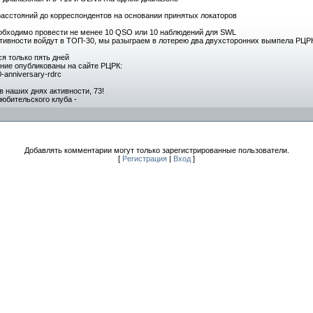
расстояний до корреспондентов на основании принятых локаторов
обходимо провести не менее 10 QSO или 10 наблюдений для SWL
активности войдут в ТОП-30, мы разыграем в лотерею два двухсторонних вымпела РЦ
я только пять дней
ние опубликованы на сайте РЦРК:
00-anniversary-rdrc
в наших днях активности, 73!
любительского клуба -
Добавлять комментарии могут только зарегистрированные пользователи.
[
Регистрация
|
Вход
]