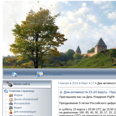
На главную
|
Регистрация
Главная
»
2019
»
Март
»
17
» Дни активност
Меню сайта
Главная страница
Дни активности 23-24 марта - Пр
Форум
Приглашаем вас на День Рождения РЦРК - 
Доска объявлений
Празднование 5-летия Российского цифро
Фотоальбом
Видео
в субботу 23 марта с 03:00 UTC до 15:00
Для начинающих
на диапазонах 160, 80, 40, 30, 20, 17, 15, 
повторные QSO засчитываются на разных 
Гостевая книга