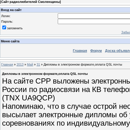
[
Сайт радиолюбителей Смоленщины
]
Вход на сайт
Логин:
Пароль:
запомнить
Забыл
Меню сайта
Главная
Форум
Доска объявл
Главная
»
2013
»
Май
»
31
» Дипломы в электронном формате,оплата QSL почты
Дипломы в электронном формате,оплата QSL почты
На сайте СРР выложены электронны
России по радиосвязи на КВ телефон
(TNX UA9QCP)
Напоминаю, что в случае острой н
высылает электронные дипломы об 
соревнованиях по индивидуальному 