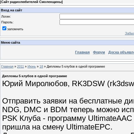
[
Сайт радиолюбителей Смоленщины
]
Вход на сайт
Логин:
Пароль:
запомнить
Забыл
Меню сайта
Главная
Форум
Доска объявл
Главная
»
2011
»
Июнь
»
18
» Дипломы 5 клубов в одной программе
Дипломы 5 клубов в одной программе
Юрий Миролюбов, RK3DSW (rk3dsw@
Отправить заявки на бесплатные д
NDG, DMC и BDM теперь можно исп
PSK Клуба - программу UltimateAAC - 
пришла на смену UltimateEPC.