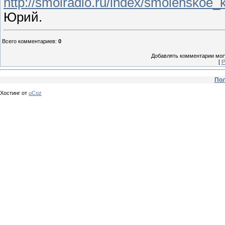
http://smolradio.ru/index/smolenskoe_
Юрий.
Всего комментариев
:
0
Добавлять комментарии могу
[
Р
Пол
Хостинг от
uCoz