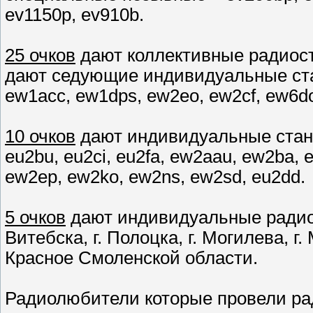
ev1150p, ev910b.
25 очков
дают коллективные радиост
дают седующие индивидуальные стан
ew1acc, ew1dps, ew2eo, ew2cf, ew6do,
10 очков
дают индивидуальные станци
eu2bu, eu2ci, eu2fa, ew2aau, ew2ba,
ew2ep, ew2ko, ew2ns, ew2sd, eu2dd.
5 очков
дают индивидуальные радиос
Витебска, г. Полоцка, г. Могилева, г
Красное Смоленской области.
Радиолюбители которые провели рад