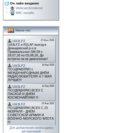
Он лайн вещание
WebcamSmolensk
МКС онлайн
Мини-чат
Для добавления необходима
авторизация