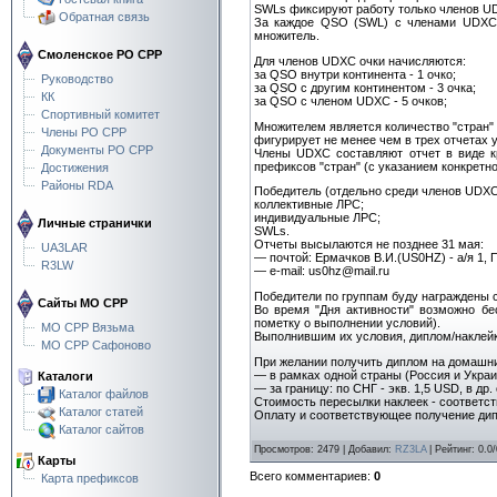
SWLs фиксируют работу только членов UD
Обратная связь
За каждое QSO (SWL) с членами UDXC 
множитель.
Смоленское РО СРР
Для членов UDXC очки начисляются:
за QSO внутри континента - 1 очко;
Руководство
за QSO с другим континентом - 3 очка;
КК
за QSO с членом UDXC - 5 очков;
Спортивный комитет
Множителем является количество "стран" 
Члены РО СРР
фигурирует не менее чем в трех отчетах 
Документы РО СРР
Члены UDXC составляют отчет в виде кр
префиксов "стран" (с указанием конкретн
Достижения
Районы RDA
Победитель (отдельно среди членов UDXC 
коллективные ЛРС;
индивидуальные ЛРС;
Личные странички
SWLs.
Отчеты высылаются не позднее 31 мая:
UA3LAR
— почтой: Ермачков В.И.(US0HZ) - а/я 1, 
R3LW
— e-mail: us0hz@mail.ru
Победители по группам буду награждены
Сайты МО СРР
Во время "Дня активности" возможно бе
пометку о выполнении условий).
МО СРР Вязьма
Выполнившим их условия, диплом/наклейк
МО СРР Сафоново
При желании получить диплом на домашний
— в рамках одной страны (Россия и Украин
Каталоги
— за границу: по СHГ - экв. 1,5 USD, в др.
Каталог файлов
Стоимость пересылки наклеек - соответст
Каталог статей
Оплату и соответствующее получение ди
Каталог сайтов
Просмотров
:
2479
|
Добавил
:
RZ3LA
|
Рейтинг
:
0.0
/
Карты
Всего комментариев
:
0
Карта префиксов