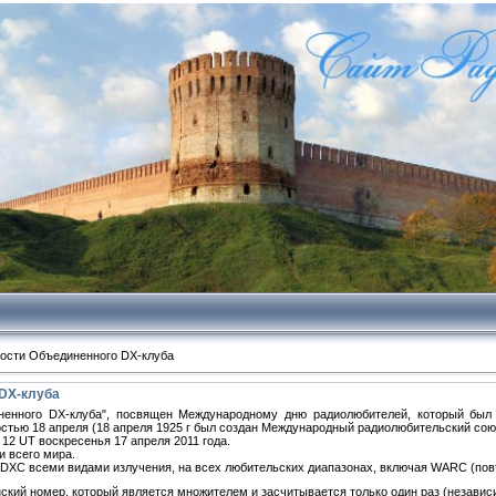
ности Объединенного DX-клуба
 DX-клуба
ненного DX-клуба", посвящен Международному дню радиолюбителей, который был
тью 18 апреля (18 апреля 1925 г был создан Международный радиолюбительский союз
12 UT воскресенья 17 апреля 2011 года.
и всего мира.
XC всеми видами излучения, на всех любительских диапазонах, включая WARC (повт
кий номер, который является множителем и засчитывается только один раз (независи