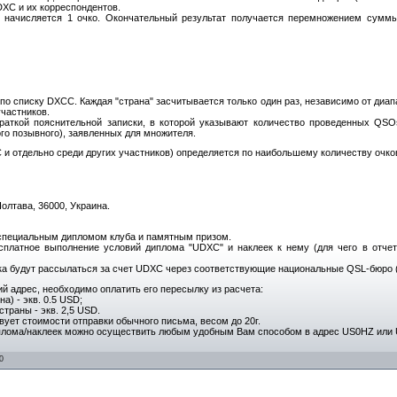
XC и их корреспондентов.
начисляется 1 очко. Окончательный результат получается перемножением суммы
по списку DXCC. Каждая "страна" засчитывается только один раз, независимо от диап
участников.
аткой пояснительной записки, в которой указывают количество проведенных QSOs
ого позывного), заявленных для множителя.
и отдельно среди других участников) определяется по наибольшему количеству очков
Полтава, 36000, Украина.
 специальным дипломом клуба и памятным призом.
сплатное выполнение условий диплома "UDXC" и наклеек к нему (для чего в отче
а будут рассылаться за счет UDXC через соответствующие национальные QSL-бюро (
 адрес, необходимо оплатить его пересылку из расчета:
а) - экв. 0.5 USD;
 страны - экв. 2,5 USD.
вует стоимости отправки обычного письма, весом до 20г.
плома/наклеек можно осуществить любым удобным Вам способом в адрес US0HZ или 
0