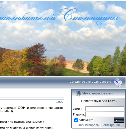
Сегодня 08 Авг 2026 Суббота
Меню пользователя
Приветствую Вас
Гость
12:36
 утвержден ООH и ежегодно отмечается
Логин:
 - IARU).
Пароль:
запомнить
оры - на разных диапазонах).
Забыл пароль
|
Регистрация
мо от диапазона и вида излучения).