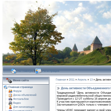
На главную
|
Регистрация
Главная
»
2011
»
Апрель
»
13
» День актив
Меню сайта
Главная страница
День активности Объединенного
Форум
Традиционный "День активности Объеди
Доска объявлений
мировой радиолюбительской общественнос
Проводится с 12 UT субботы 16 апреля до 
Фотоальбом
К участию приглашаются коротковолновик
Видео
Засчитываются QSOs только с членами UD
Для начинающих
Члены UDXC передают рапорт и свой членс
Гостевая книга