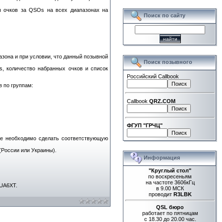
 очков за QSOs на всех диапазонах на
Поиск по сайту
азона и при условии, что данный позывной
Поиск позывного
, количество набранных очков и список
Российский Callbook
 по группам:
Callbook
QRZ.COM
ФГУП "ГРЧЦ"
те необходимо сделать соответствующую
России или Украины).
Информация
"Круглый стол"
по воскресеньям
на частоте 3606кГц
UA6XT.
в 9.00 МСК
проводит
R3LBK
QSL бюро
работает по пятницам
с 18.30 до 20.00 час.