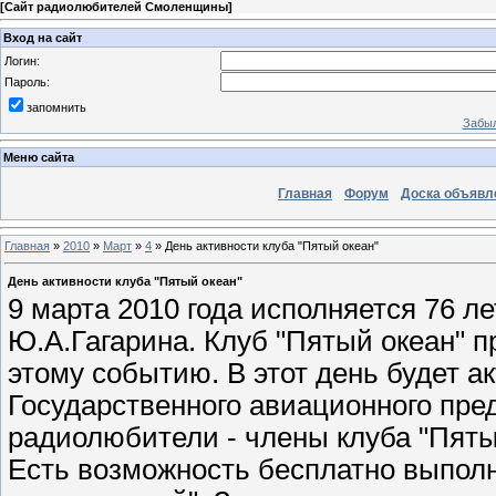
[
Сайт радиолюбителей Смоленщины
]
Вход на сайт
Логин:
Пароль:
запомнить
Забыл
Меню сайта
Главная
Форум
Доска объявл
Главная
»
2010
»
Март
»
4
» День активности клуба "Пятый океан"
День активности клуба "Пятый океан"
9 марта 2010 года исполняется 76 л
Ю.А.Гагарина. Клуб "Пятый океан" 
этому событию. В этот день будет а
Государственного авиационного пр
радиолюбители - члены клуба "Пяты
Есть возможность бесплатно выполн