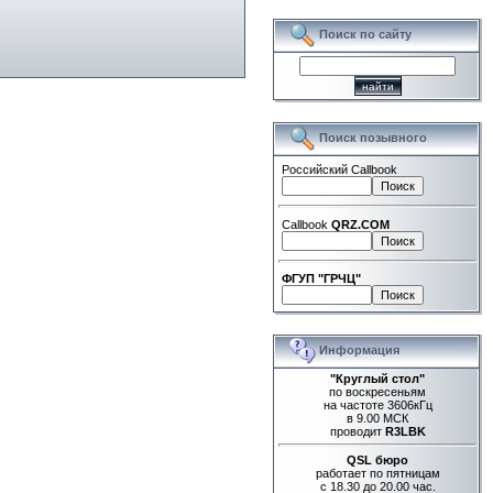
Поиск по сайту
Поиск позывного
Российский Callbook
Callbook
QRZ.COM
ФГУП "ГРЧЦ"
Информация
"Круглый стол"
по воскресеньям
на частоте 3606кГц
в 9.00 МСК
проводит
R3LBK
QSL бюро
работает по пятницам
с 18.30 до 20.00 час.