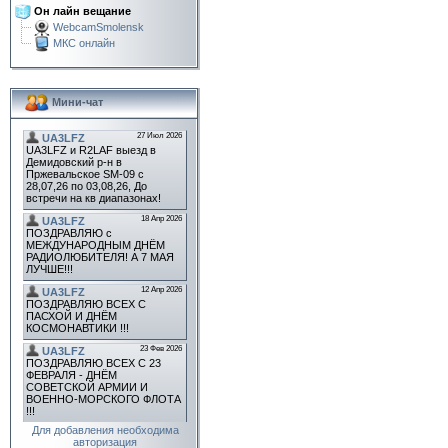
Он лайн вещание
WebcamSmolensk
МКС онлайн
Мини-чат
Для добавления необходима
авторизация