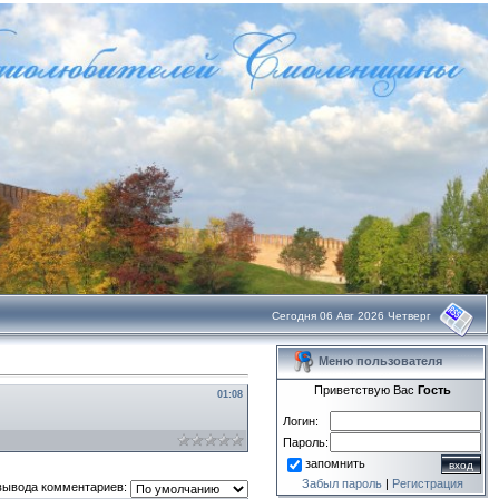
Сегодня 06 Авг 2026 Четверг
Меню пользователя
Приветствую Вас
Гость
01:08
Логин:
Пароль:
запомнить
Забыл пароль
|
Регистрация
вывода комментариев: