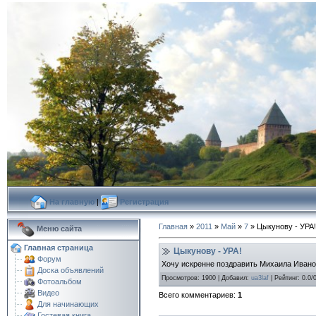
На главную
|
Регистрация
Главная
»
2011
»
Май
»
7
» Цыкунову - УРА!
Меню сайта
Главная страница
Цыкунову - УРА!
Форум
Хочу искренне поздравить Михаила Ивано
Доска объявлений
Просмотров
:
1900
|
Добавил
:
ua3laf
|
Рейтинг
:
0.0
/
Фотоальбом
Видео
Всего комментариев
:
1
Для начинающих
Гостевая книга