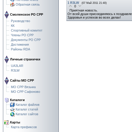
1
R3LW
(07 Май 2011 21:40)
Обратная связь
0
Приятная новость.
От всей души присоединяюсь к поздравле
Смоленское РО СРР
Здоровья и успехов во всех делах!
Руководство
КК
Спортивный комитет
Члены РО СРР
Документы РО СРР
Достижения
Районы RDA
Личные странички
UA3LAR
R3LW
Сайты МО СРР
МО СРР Вязьма
МО СРР Сафоново
Каталоги
Каталог файлов
Каталог статей
Каталог сайтов
Карты
Карта префиксов