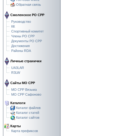
Обратная связь
Смоленское РО СРР
Руководство
КК
Спортивный комитет
Члены РО СРР
Документы РО СРР
Достижения
Районы RDA
Личные странички
UA3LAR
R3LW
Сайты МО СРР
МО СРР Вязьма
МО СРР Сафоново
Каталоги
Каталог файлов
Каталог статей
Каталог сайтов
Карты
Карта префиксов