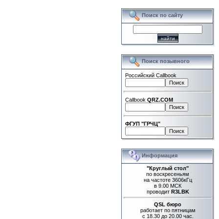
Поиск по сайту
Поиск позывного
Российский Callbook
Callbook
QRZ.COM
ФГУП "ГРЧЦ"
Информация
"Круглый стол"
по воскресеньям
на частоте 3606кГц
в 9.00 МСК
проводит
R3LBK
QSL бюро
работает по пятницам
с 18.30 до 20.00 час.