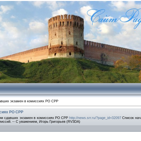
авших экзамен в комиссиях РО СРР
сиях РО СРР
ком сдавших экзамен в комиссиях РО СРР
http://news.srr.ru/?page_id=32097
Список нача
иссий. -- С уважением, Игорь Григорьев (RV3DA)