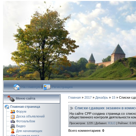
На главную
|
Регистрация
Главная
»
2017
»
Декабрь
»
15
» Cписки сд
Меню сайта
Главная страница
Cписки сдавших экзамен в комис
Форум
На сайте СРР создана страница со спис
Доска объявлений
общественного контроля деятельности ком
Фотоальбом
Просмотров
:
1235
|
Добавил
:
R3LO
|
Рейтинг
:
0.0
/
0
Видео
Всего комментариев
:
0
Для начинающих
Гостевая книга