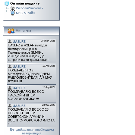
Он лайн вещание
WebcamSmolensk
МКС онлайн
Мини-чат
Для добавления необходима
авторизация