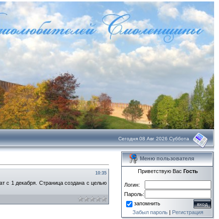
Сегодня 08 Авг 2026 Суббота
Меню пользователя
Приветствую Вас
Гость
10:35
т с 1 декабря. Страница создана с целью
Логин:
Пароль:
запомнить
Забыл пароль
|
Регистрация