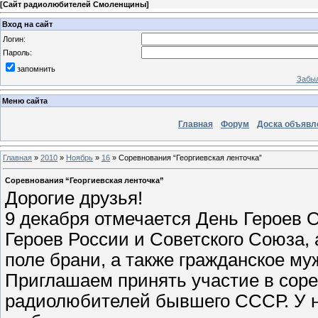
[
Сайт радиолюбителей Смоленщины
]
Вход на сайт
Логин:
Пароль:
запомнить
Забыл
Меню сайта
Главная
Форум
Доска объявл
Главная
»
2010
»
Ноябрь
»
16
» Cоревнования “Георгиевская ленточка”
Cоревнования “Георгиевская ленточка”
Дорогие друзья!
9 декабря отмечается День Героев О
Героев России и Советского Союза, 
поле брани, а также гражданское му
Приглашаем принять участие в соре
радиолюбителей бывшего СССР. У на