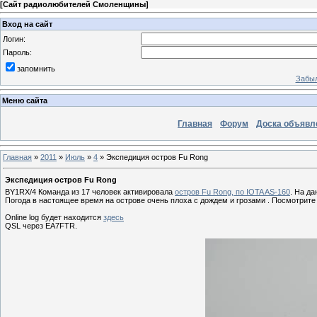
[
Сайт радиолюбителей Смоленщины
]
Вход на сайт
Логин:
Пароль:
запомнить
Забыл
Меню сайта
Главная
Форум
Доска объявл
Главная
»
2011
»
Июль
»
4
» Экспедиция остров Fu Rong
Экспедиция остров Fu Rong
BY1RX/4 Команда из 17 человек активировала
остров Fu Rong, по IOTA AS-160
. На д
Погода в настоящее время на острове очень плоха с дождем и грозами . Посмотрит
Online log будет находится
здесь
QSL через EA7FTR.