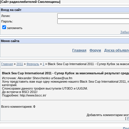
[
Сайт радиолюбителей Смоленщины
]
Вход на сайт
Логин:
Пароль:
запомнить
Забыл
Меню сайта
Главная
Форум
Доска объявл
Главная
»
2011
»
Февраль
»
1
» Black Sea Cup International 2011 - Супер Кубок за мак
Black Sea Cup International 2011 - Супер Кубок за максимальный результат сред
Источник: Alexander Shevchenko ur5eaw@ua.fm
Хочу представить вам еще одну номицанию нашего Black Sea Cup International 2011,
категорий.
Спонсорами данного трофея выступили UT0EO и UU0JM.
До встречи в BSCI 2011!
Подробнее: http://www.bscc.in/
Всего комментариев
:
0
Добавлять комментарии могу
[
Р
Пол