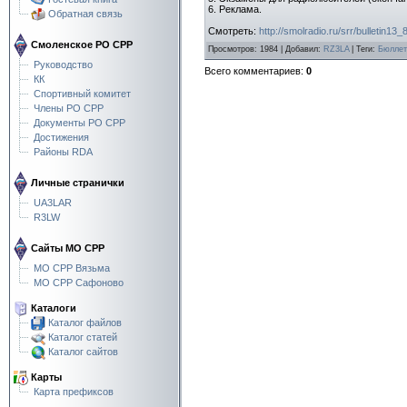
6. Реклама.
Обратная связь
Смотреть:
http://smolradio.ru/srr/bulletin13_
Смоленское РО СРР
Просмотров
:
1984
|
Добавил
:
RZ3LA
|
Теги
:
Бюллет
Руководство
Всего комментариев
:
0
КК
Спортивный комитет
Члены РО СРР
Документы РО СРР
Достижения
Районы RDA
Личные странички
UA3LAR
R3LW
Сайты МО СРР
МО СРР Вязьма
МО СРР Сафоново
Каталоги
Каталог файлов
Каталог статей
Каталог сайтов
Карты
Карта префиксов