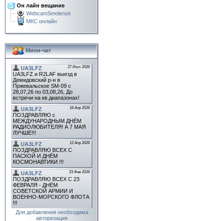
Он лайн вещание
WebcamSmolensk
МКС онлайн
Мини-чат
Для добавления необходима
авторизация