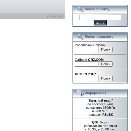
Поиск по сайту
Поиск позывного
Российский Callbook
Callbook
QRZ.COM
ФГУП "ГРЧЦ"
Информация
"Круглый стол"
по воскресеньям
на частоте 3606кГц
в 9.00 МСК
проводит
R3LBK
QSL бюро
работает по пятницам
с 18.30 до 20.00 час.