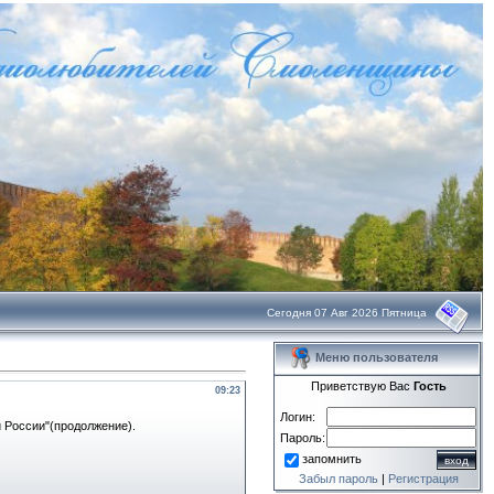
Сегодня 07 Авг 2026 Пятница
Меню пользователя
Приветствую Вас
Гость
09:23
Логин:
 России"(продолжение).
Пароль:
запомнить
Забыл пароль
|
Регистрация