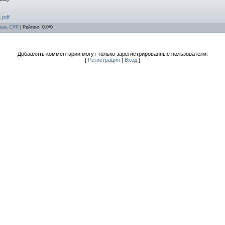
8.pdf
ень СРР
|
Рейтинг
:
0.0
/
0
Добавлять комментарии могут только зарегистрированные пользователи.
[
Регистрация
|
Вход
]