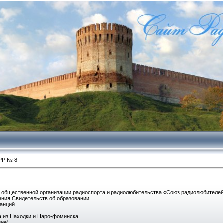
РР № 8
й общественной организации радиоспорта и радиолюбительства «Союз радиолюбителей
ения Свидетельств об образовании
танций
а из Находки и Наро-фоминска.
ние)