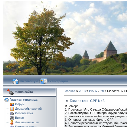
На главную
|
Регистрация
Главная
»
2013
»
Июнь
»
28
» Бюллетень С
Меню сайта
Главная страница
Бюллетень СРР № 8
Форум
В номере:
Доска объявлений
1. Протокол IV-го Съезда Общероссийско
2. Рекомендации СРР по процедуре получ
Фотоальбом
позывных сигналов любительских радиос
Видео
3. О новом членском билете СРР
Для начинающих
4. Новости региональных отделений Союз
5. Экзамены для радиолюбителей (оконча
Гостевая книга