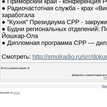
● Приморский край - конференция Р
● Радиочастотная служба - крах «В
заработала
● "Кухня” Президиума СРР - закруж
● Будни региональных отделений: По
Йошкар-Ола
● Дипломная программа СРР — дип
Смотреть:
http://smolradio.ru/srr/dok
Всего комментариев
:
0
Добавлять комментарии могу
[
Р
Пол
Хостинг от
uCoz