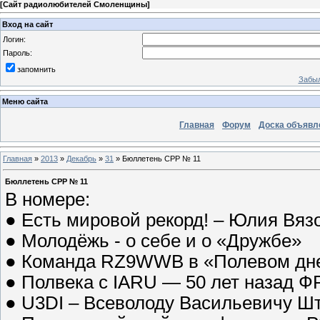
[
Сайт радиолюбителей Смоленщины
]
Вход на сайт
Логин:
Пароль:
запомнить
Забыл
Меню сайта
Главная
Форум
Доска объявл
Главная
»
2013
»
Декабрь
»
31
» Бюллетень СРР № 11
Бюллетень СРР № 11
В номере:
● Есть мировой рекорд! – Юлия Вяз
● Молодёжь - о себе и о «Дружбе»
● Команда RZ9WWB в «Полевом дне
● Полвека с IARU — 50 лет назад 
● U3DI – Всеволоду Васильевичу Шт