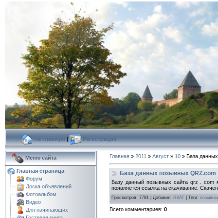
На главную
|
Регистрация
Главная
»
2011
»
Август
»
10
» База данны
Меню сайта
Главная страница
База данных позывных QRZ.соm
Форум
Базу данный позывных сайта qrz . соm
Доска объявлений
появляется ссылка на скачивание. Скачен
Фотоальбом
Просмотров
:
7781
|
Добавил
:
R6AT
|
Теги
:
позывные
Видео
Всего комментариев
:
0
Для начинающих
Гостевая книга