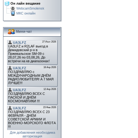
Он лайн вещание
WebcamSmolensk
МКС онлайн
Мини-чат
Для добавления необходима
авторизация