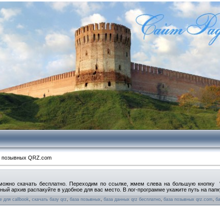
х позывных QRZ.соm
 можно скачать бесплатно. Переходим по ссылке, жмем слева на большую кнопку
ный архив распакуйте в удобное для вас место. В лог-программе укажите путь на пап
 для callbook
,
скачать базу qrz
,
база позывных
,
база данных qrz бесплатно
,
база позывных qrz.com
,
ба