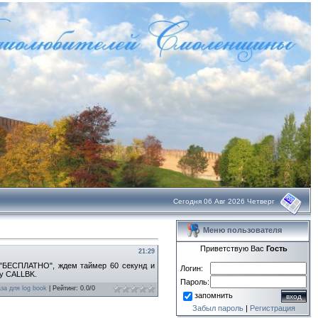
Сегодня 06 Авг 2026 Четверг
Меню пользователя
Приветствую Вас
Гость
21:29
 "БЕСПЛАТНО", ждем таймер 60 секунд и
Логин:
ку CALLBK.
Пароль:
за для log book
|
Рейтинг
:
0.0
/
0
запомнить
Забыл пароль
|
Регистрация