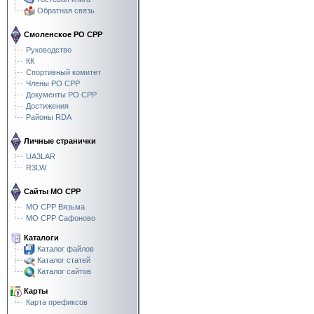
Обратная связь
Смоленское РО СРР
Руководство
КК
Спортивный комитет
Члены РО СРР
Документы РО СРР
Достижения
Районы RDA
Личные странички
UA3LAR
R3LW
Сайты МО СРР
МО СРР Вязьма
МО СРР Сафоново
Каталоги
Каталог файлов
Каталог статей
Каталог сайтов
Карты
Карта префиксов