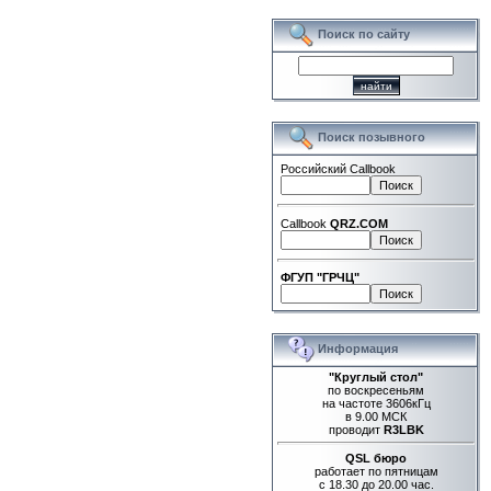
Поиск по сайту
Поиск позывного
Российский Callbook
Callbook
QRZ.COM
ФГУП "ГРЧЦ"
Информация
"Круглый стол"
по воскресеньям
на частоте 3606кГц
в 9.00 МСК
проводит
R3LBK
QSL бюро
работает по пятницам
с 18.30 до 20.00 час.