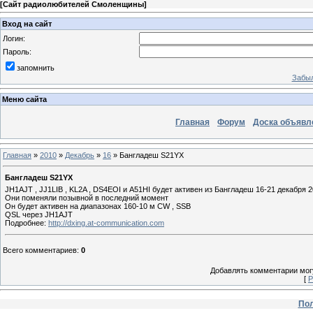
[
Сайт радиолюбителей Смоленщины
]
Вход на сайт
Логин:
Пароль:
запомнить
Забыл
Меню сайта
Главная
Форум
Доска объявл
Главная
»
2010
»
Декабрь
»
16
» Бангладеш S21YX
Бангладеш S21YX
JH1AJT , JJ1LIB , KL2A , DS4EOI и A51HI будет активен из Бангладеш 16-21 декабря
Они поменяли позывной в последний момент
Он будет активен на диапазонах 160-10 м CW , SSB
QSL через JH1AJT
Подробнее:
http://dxing.at-communication.com
Всего комментариев
:
0
Добавлять комментарии могу
[
Р
Пол