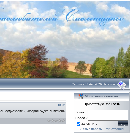
Сегодня 07 Авг 2026 Пятница
Меню пользователя
Приветствую Вас
Гость
13:22
сь аудиозапись, которая будет выложена
Логин:
Пароль:
запомнить
Забыл пароль
|
Регистрация