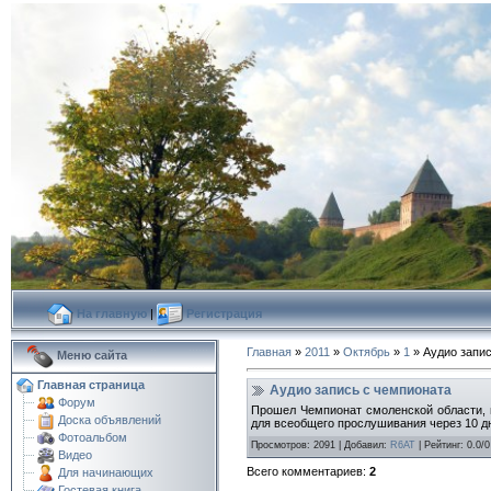
На главную
|
Регистрация
Главная
»
2011
»
Октябрь
»
1
» Аудио запи
Меню сайта
Главная страница
Аудио запись с чемпионата
Форум
Прошел Чемпионат смоленской области, в
Доска объявлений
для всеобщего прослушивания через 10 дн
Фотоальбом
Просмотров
:
2091
|
Добавил
:
R6AT
|
Рейтинг
:
0.0
/
0
Видео
Всего комментариев
:
2
Для начинающих
Гостевая книга