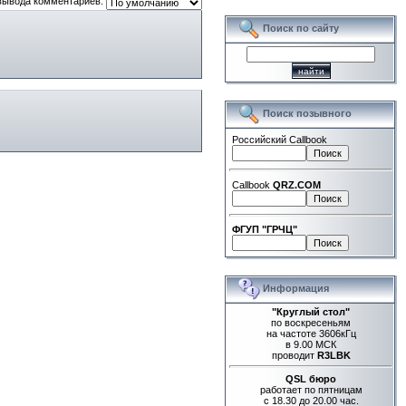
вывода комментариев:
Поиск по сайту
Поиск позывного
Российский Callbook
Callbook
QRZ.COM
ФГУП "ГРЧЦ"
Информация
"Круглый стол"
по воскресеньям
на частоте 3606кГц
в 9.00 МСК
проводит
R3LBK
QSL бюро
работает по пятницам
с 18.30 до 20.00 час.