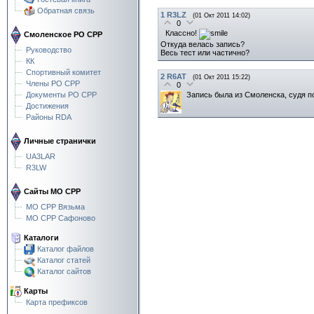
Обратная связь
1
R3LZ
(01 Окт 2011 14:02)
0
Классно!
Смоленское РО СРР
Откуда велась запись?
Руководство
Весь тест или частично?
КК
Спортивный комитет
2
R6AT
(01 Окт 2011 15:22)
Члены РО СРР
0
Запись была из Смоленска, судя п
Документы РО СРР
Достижения
Районы RDA
Личные странички
UA3LAR
R3LW
Сайты МО СРР
МО СРР Вязьма
МО СРР Сафоново
Каталоги
Каталог файлов
Каталог статей
Каталог сайтов
Карты
Карта префиксов