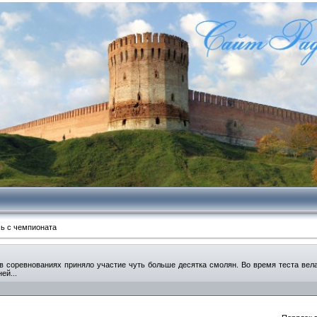
сь с чемпионата
 соревнованиях приняло участие чуть больше десятка смолян. Во время теста вела
ей...