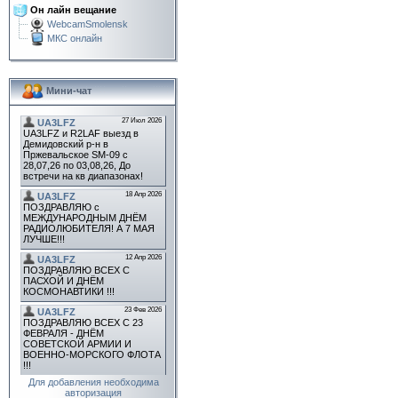
Он лайн вещание
WebcamSmolensk
МКС онлайн
Мини-чат
Для добавления необходима
авторизация