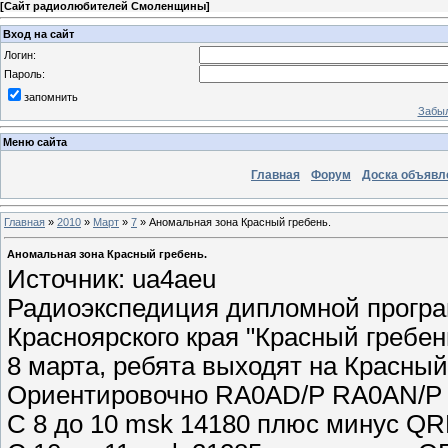
[
Сайт радиолюбителей Смоленщины
]
Вход на сайт
Логин:
Пароль:
запомнить
Забыл
Меню сайта
Главная
Форум
Доска объявл
Главная
»
2010
»
Март
»
7
» Аномальная зона Красный гребень.
Аномальная зона Красный гребень.
Источник: ua4aeu
Радиоэкспедиция дипломной програ
Красноярского края "Красный гребен
8 марта, ребята выходят на Красный
Ориентировочно RA0AD/P RA0AN/P 8
С 8 до 10 msk 14180 плюс минус Q