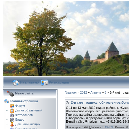
На главную
|
Регистрация
Главная
»
2012
»
Апрель
»
5
» 2-й слёт ра
Меню сайта
Главная страница
2-й слёт радиолюбителей-рыбол
Форум
С 11 по 13 мая 2012 года в районе г. Жук
Доска объявлений
Живописное озеро, лес, рыбалка, участие
Программа слёта размещена на сайтах: radio
Фотоальбом
С вопросами и предложениями обращатьс
Видео
E-mail: ra3yc@mail.ru, тлф. +7 919 292-19-3
Для начинающих
Просмотров
:
1762
|
Добавил
:
UA3YFS
|
Рейтинг
:
0.
Гостевая книга