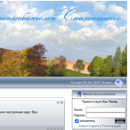
Сегодня 06 Авг 2026 Четверг
Меню пользователя
Приветствую Вас
Гость
17:59
Логин:
шее настроение ждут Вас.
Пароль:
запомнить
Забыл пароль
|
Регистрация