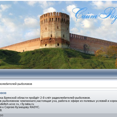
диолюбителей-рыболовов
овов
овка Брянской области пройдёт 2-й слёт радиолюбителей-рыболовов.
 в рыболовном чемпионате,настоящая уха, работа в эфире из полевых условий и хоро
fish.ucoz.ru, r3y.taba.ru
я к Сергею Кузнецову RA3YC.
8.
0
/
0