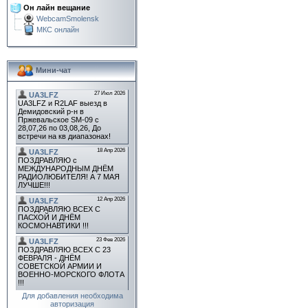
Он лайн вещание
WebcamSmolensk
МКС онлайн
Мини-чат
Для добавления необходима
авторизация