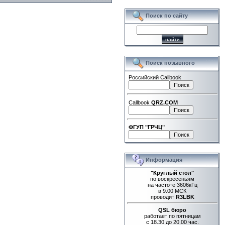
Поиск по сайту
Поиск позывного
Российский Callbook
Callbook
QRZ.COM
ФГУП "ГРЧЦ"
Информация
"Круглый стол"
по воскресеньям
на частоте 3606кГц
в 9.00 МСК
проводит
R3LBK
QSL бюро
работает по пятницам
с 18.30 до 20.00 час.