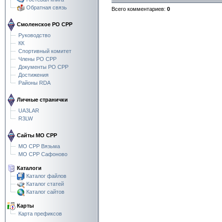
Обратная связь
Всего комментариев
:
0
Смоленское РО СРР
Руководство
КК
Спортивный комитет
Члены РО СРР
Документы РО СРР
Достижения
Районы RDA
Личные странички
UA3LAR
R3LW
Сайты МО СРР
МО СРР Вязьма
МО СРР Сафоново
Каталоги
Каталог файлов
Каталог статей
Каталог сайтов
Карты
Карта префиксов